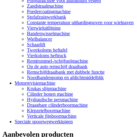
Polijstmachine voor aluminium velgen
Zandstraalmachine
Poedercoatingmachine
Stofafzuigwerkbank
Constante temperatuur uithardingsoven voor wielnaven
Vierwieluitlijning
Bandenwisselmachine
Wielbalancer
Schaarlift
Tweekoloms heftafel
Vierkoloms heftruck
Remtrommel-/schijfsnijmachine
Op de auto remschijf draaibank
Remschijfdraaibank met dubbele functie
Noodbandenpomp en afdichtmiddelblik
Motorrevisiemachine
Krukas slijpmachine
Cilinder honen machine
Hydraulische persmachine
Draagbare cilinderboormachine
Klepzetelboormachine
Verticale fijnboormachine
Speciale spoorwegwerktuigen
Aanbevolen producten