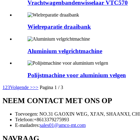
Vrachtwagenbandenwisselaar VTC570
Wielreparatie draaibank
Aluminium velgrichtmachine
Polijstmachine voor aluminium velgen
1
2
3
Volgende >
>>
Pagina 1 / 3
NEEM CONTACT MET ONS OP
Toevoegen: NO.31 GAOXIN WEG, XI'AN, SHAANXI, C
Telefoon:
+8613379275993
E-mailadres:
sales01@amco-mt.com
NAVRAAG