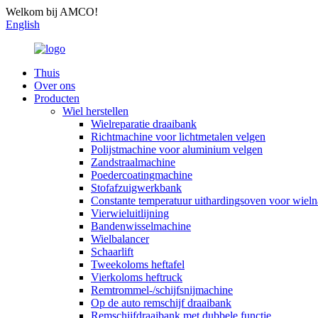
Welkom bij AMCO!
English
Thuis
Over ons
Producten
Wiel herstellen
Wielreparatie draaibank
Richtmachine voor lichtmetalen velgen
Polijstmachine voor aluminium velgen
Zandstraalmachine
Poedercoatingmachine
Stofafzuigwerkbank
Constante temperatuur uithardingsoven voor wiel
Vierwieluitlijning
Bandenwisselmachine
Wielbalancer
Schaarlift
Tweekoloms heftafel
Vierkoloms heftruck
Remtrommel-/schijfsnijmachine
Op de auto remschijf draaibank
Remschijfdraaibank met dubbele functie