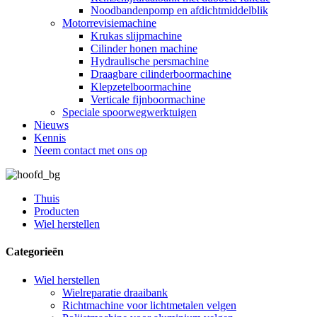
Noodbandenpomp en afdichtmiddelblik
Motorrevisiemachine
Krukas slijpmachine
Cilinder honen machine
Hydraulische persmachine
Draagbare cilinderboormachine
Klepzetelboormachine
Verticale fijnboormachine
Speciale spoorwegwerktuigen
Nieuws
Kennis
Neem contact met ons op
Thuis
Producten
Wiel herstellen
Categorieën
Wiel herstellen
Wielreparatie draaibank
Richtmachine voor lichtmetalen velgen