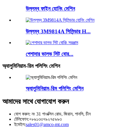
উল্লম্ব ফাইন হোনিং মেশিন
উল্লম্ব 3M9814A সিলিন্ডার H...
পেশাদার ভালভ সিট বোর...
অ্যালুমিনিয়াম-রিম পলিশিং মেশিন
অ্যালুমিনিয়াম-রিম পলিশিং মেশিন
আমাদের সাথে যোগাযোগ করুন
যোগ করুন: নং 31 গাওক্সিন রোড, জিয়ান, শানসি, চীন
টেলিফোন:
+৮৬১৩৩৭৯২৭৫৯৯৩
ইমেইল:
sales01@amco-mt.com