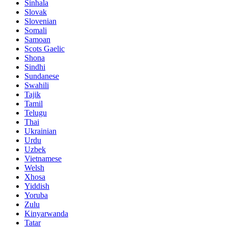
Sinhala
Slovak
Slovenian
Somali
Samoan
Scots Gaelic
Shona
Sindhi
Sundanese
Swahili
Tajik
Tamil
Telugu
Thai
Ukrainian
Urdu
Uzbek
Vietnamese
Welsh
Xhosa
Yiddish
Yoruba
Zulu
Kinyarwanda
Tatar