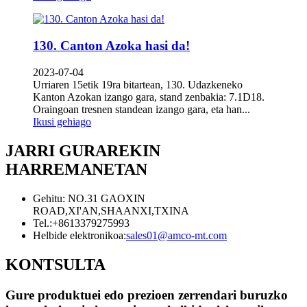
130. Canton Azoka hasi da!
2023-07-04
Urriaren 15etik 19ra bitartean, 130. Udazkeneko
Kanton Azokan izango gara, stand zenbakia: 7.1D18.
Oraingoan tresnen standean izango gara, eta han...
Ikusi gehiago
JARRI GURAREKIN
HARREMANETAN
Gehitu: NO.31 GAOXIN
ROAD,XI'AN,SHAANXI,TXINA
Tel.:
+8613379275993
Helbide elektronikoa:
sales01@amco-mt.com
KONTSULTA
Gure produktuei edo prezioen zerrendari buruzko