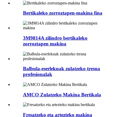
Bertikaleko zorroztapen-makina fina
3M9814A zilindro bertikaleko
zorroztapen makina
Balbula-eserlekuak zulatzeko tresna
profesionalak
AMCO Zulatzeko Makina Bertikala
Fresatzeko eta artezteko makina