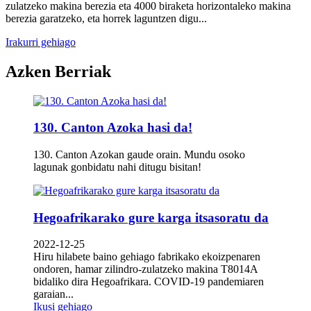
zulatzeko makina berezia eta 4000 biraketa horizontaleko makina
berezia garatzeko, eta horrek laguntzen digu...
Irakurri gehiago
Azken Berriak
130. Canton Azoka hasi da!
130. Canton Azokan gaude orain. Mundu osoko
lagunak gonbidatu nahi ditugu bisitan!
Hegoafrikarako gure karga itsasoratu da
2022-12-25
Hiru hilabete baino gehiago fabrikako ekoizpenaren
ondoren, hamar zilindro-zulatzeko makina T8014A
bidaliko dira Hegoafrikara. COVID-19 pandemiaren
garaian...
Ikusi gehiago