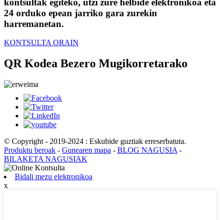
kontsultak egiteko, utzi zure helbide elektronikoa eta
24 orduko epean jarriko gara zurekin
harremanetan.
KONTSULTA ORAIN
QR Kodea Bezero Mugikorretarako
© Copyright - 2019-2024 : Eskubide guztiak erreserbatuta.
Produktu beroak
-
Gunearen mapa
-
BLOG NAGUSIA
-
BILAKETA NAGUSIAK
Bidali mezu elektronikoa
x