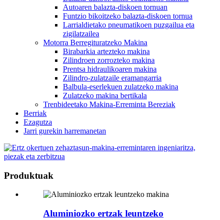
Autoaren balazta-diskoen tornuan
Funtzio bikoitzeko balazta-diskoen tornua
Larrialdietako pneumatikoen puzgailua eta
zigilatzailea
Motorra Berregituratzeko Makina
Birabarkia artezteko makina
Zilindroen zorrozteko makina
Prentsa hidraulikoaren makina
Zilindro-zulatzaile eramangarria
Balbula-eserlekuen zulatzeko makina
Zulatzeko makina bertikala
Trenbideetako Makina-Erreminta Bereziak
Berriak
Ezagutza
Jarri gurekin harremanetan
Produktuak
Aluminiozko ertzak leuntzeko