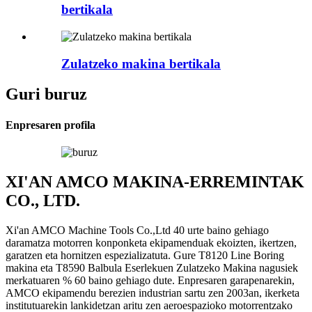
bertikala
Zulatzeko makina bertikala
Guri buruz
Enpresaren profila
XI'AN AMCO MAKINA-ERREMINTAK
CO., LTD.
Xi'an AMCO Machine Tools Co.,Ltd 40 urte baino gehiago
daramatza motorren konponketa ekipamenduak ekoizten, ikertzen,
garatzen eta hornitzen espezializatuta. Gure T8120 Line Boring
makina eta T8590 Balbula Eserlekuen Zulatzeko Makina nagusiek
merkatuaren % 60 baino gehiago dute. Enpresaren garapenarekin,
AMCO ekipamendu berezien industrian sartu zen 2003an, ikerketa
institutuarekin lankidetzan aritu zen aeroespazioko motorrentzako