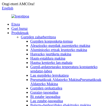
Ongi etorri AMCOra!
English
Etxea
Guri buruz
Produktuak
Gurpilen zaharberritzea
Gurpilen konponketa-tornua
Aleaziozko gurpilak zuzentzeko makina
Aluminiozko ertzak leuntzeko makina
Hareazko jaurtiketa makina
Hauts-estaldura makina
Hautsa kentzeko lan-mahaia
Gurpil-ardatzetarako tenperatura konstanteko
sendatze-labea
Lau gurpileko lerrokatzea
Pneumatikoak Aldatzeko MakinaPneumatikoak
Aldatzeko Makina
Gurpilen orekatzailea
Guraize-jasogailua
Bi zutabe jasogailua
Lau zutabe-jasogailua
Balazta-danbor/disko ebakitzeko makina