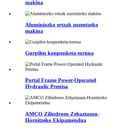
makina
Aluminiozko ertzak zuzentzeko
makina
Gurpilen konponketa-tornua
Portal Frame Power-Operated
Hydraulic Prentsa
AMCO Zilindroen Zehaztasun-
Hornitzeko Ekipamendua