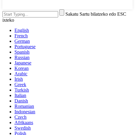
Sakatu Sartu bilatzeko edo ESC
ixteko
English
French
German
Portuguese
Spanish
Russian
Japanese
Korean
Arabic
Irish
Greek
Turkish
Italian
Danish
Romanian
Indonesian
Czech
Afrikaans
Swedish
Polish