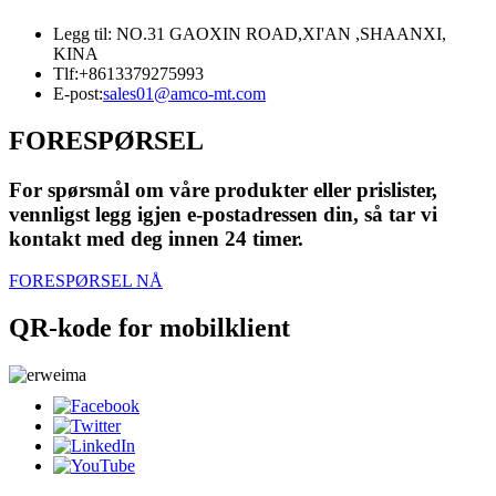
Legg til: NO.31 GAOXIN ROAD,XI'AN ,SHAANXI,
KINA
Tlf:
+8613379275993
E-post:
sales01@amco-mt.com
FORESPØRSEL
For spørsmål om våre produkter eller prislister,
vennligst legg igjen e-postadressen din, så tar vi
kontakt med deg innen 24 timer.
FORESPØRSEL NÅ
QR-kode for mobilklient