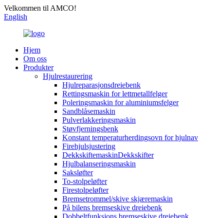
Velkommen til AMCO!
English
Hjem
Om oss
Produkter
Hjulrestaurering
Hjulreparasjonsdreiebenk
Rettingsmaskin for lettmetallfelger
Poleringsmaskin for aluminiumsfelger
Sandblåsemaskin
Pulverlakkeringsmaskin
Støvfjerningsbenk
Konstant temperaturherdingsovn for hjulnav
Firehjulsjustering
DekkskiftemaskinDekkskifter
Hjulbalanseringsmaskin
Saksløfter
To-stolpeløfter
Firestolpeløfter
Bremsetrommel/skive skjæremaskin
På bilens bremseskive dreiebenk
Dobbeltfunksjons bremseskive dreiebenk