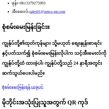
ဖုန်း
+8613379275993
အီးမေးလ်-
sales01@amco-mt.com
စုံစမ်းမေးမြန်းခြင်း။
ကျွန်ုပ်တို့၏ထုတ်ကုန်များ သို့မဟုတ် စျေးနှုန်းစာရင်း
နှင့်ပတ်သက်၍ စုံစမ်းမေးမြန်းလိုပါက သင့်အီးမေးလ်ကို
ကျွန်ုပ်တို့ထံ ထားခဲ့ပါ၊ ကျွန်ုပ်တို့သည် 24 နာရီအတွင်း
ဆက်သွယ်ပေးပါမည်။
စုံစမ်းမေးမြန်းရန် ယခုပင်
မိုဘိုင်းအသုံးပြုသူအတွက် QR ကုဒ်