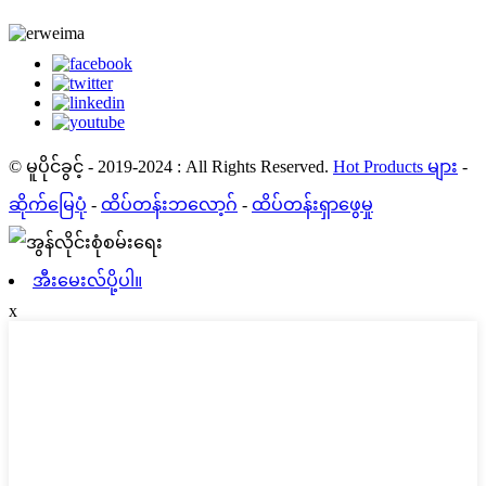
© မူပိုင်ခွင့် - 2019-2024 : All Rights Reserved.
Hot Products များ
-
ဆိုက်မြေပုံ
-
ထိပ်တန်းဘလော့ဂ်
-
ထိပ်တန်းရှာဖွေမှု
အီးမေးလ်ပို့ပါ။
x