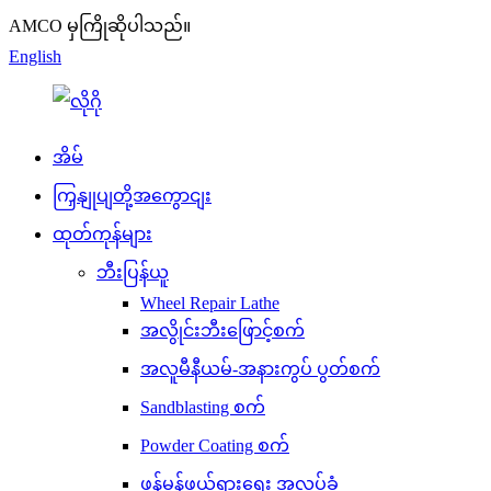
AMCO မှကြိုဆိုပါသည်။
English
အိမ်
ကြှနျုပျတို့အကွောငျး
ထုတ်ကုန်များ
ဘီးပြန်ယူ
Wheel Repair Lathe
အလွိုင်းဘီးဖြောင့်စက်
အလူမီနီယမ်-အနားကွပ် ပွတ်စက်
Sandblasting စက်
Powder Coating စက်
ဖုန်မှုန့်ဖယ်ရှားရေး အလုပ်ခုံ