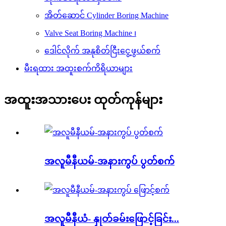
အိတ်ဆောင် Cylinder Boring Machine
Valve Seat Boring Machine ၊
ဒေါင်လိုက် အနုစိတ်ငြီးငွေ့ဖွယ်စက်
မီးရထား အထူးစက်ကိရိယာများ
အထူးအသားပေး ထုတ်ကုန်များ
အလူမီနီယမ်-အနားကွပ် ပွတ်စက်
အလူမီနီယံ- နှုတ်ခမ်းဖြောင့်ခြင်း...