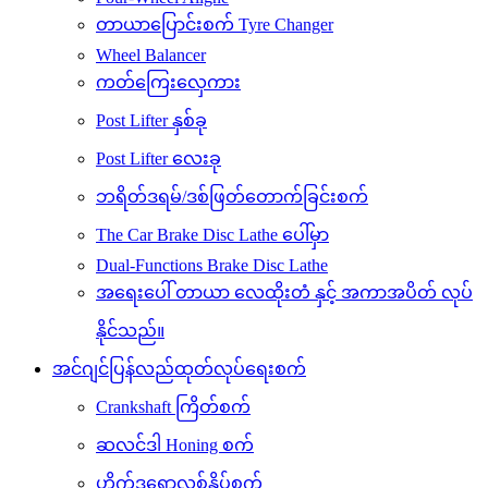
တာယာပြောင်းစက် Tyre Changer
Wheel Balancer
ကတ်ကြေးလှေကား
Post Lifter နှစ်ခု
Post Lifter လေးခု
ဘရိတ်ဒရမ်/ဒစ်ဖြတ်တောက်ခြင်းစက်
The Car Brake Disc Lathe ပေါ်မှာ
Dual-Functions Brake Disc Lathe
အရေးပေါ် တာယာ လေထိုးတံ နှင့် အကာအပိတ် လုပ်
နိုင်သည်။
အင်ဂျင်ပြန်လည်ထုတ်လုပ်ရေးစက်
Crankshaft ကြိတ်စက်
ဆလင်ဒါ Honing စက်
ဟိုက်ဒရောလစ်နှိပ်စက်