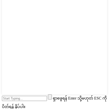
ရှာဖွေရန် Enter သို့မဟုတ် ESC ကို
ပိတ်ရန် နှိပ်ပါ။