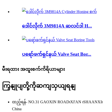
ဒေါင်လိုက် 3M9814A ဆလင်ဒါ H...
ပရော်ဖက်ရှင်နယ် Valve Seat Bor...
မီးရထား အထူးစက်ကိရိယာများ
ကြှနျုပျတို့ကိုဆကျသှယျရနျ
ထည့်ရန်- NO.31 GAOXIN ROAD၊XI'AN ၊SHAANXI၊
China