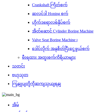
Crankshaft ကြိတ်စက်
ဆလင်ဒါ Honing စက်
ဟိုက်ဒရောလစ်နှိပ်စက်
အိတ်ဆောင် Cylinder Boring Machine
Valve Seat Boring Machine ၊
ဒေါင်လိုက် အနုစိတ်ငြီးငွေ့ဖွယ်စက်
မီးရထား အထူးစက်ကိရိယာများ
သတင်း
ဗဟုသုတ
ကြှနျုပျတို့ကိုဆကျသှယျရနျ
အိမ်