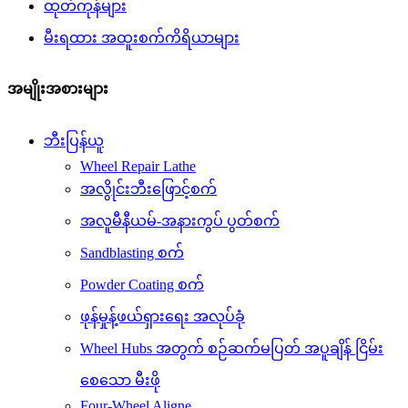
ထုတ်ကုန်များ
မီးရထား အထူးစက်ကိရိယာများ
အမျိုးအစားများ
ဘီးပြန်ယူ
Wheel Repair Lathe
အလွိုင်းဘီးဖြောင့်စက်
အလူမီနီယမ်-အနားကွပ် ပွတ်စက်
Sandblasting စက်
Powder Coating စက်
ဖုန်မှုန့်ဖယ်ရှားရေး အလုပ်ခုံ
Wheel Hubs အတွက် စဉ်ဆက်မပြတ် အပူချိန် ငြိမ်း
စေသော မီးဖို
Four-Wheel Aligne