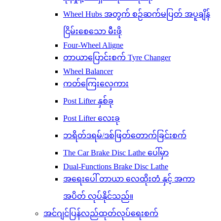
Wheel Hubs အတွက် စဉ်ဆက်မပြတ် အပူချိန်
ငြိမ်းစေသော မီးဖို
Four-Wheel Aligne
တာယာပြောင်းစက် Tyre Changer
Wheel Balancer
ကတ်ကြေးလှေကား
Post Lifter နှစ်ခု
Post Lifter လေးခု
ဘရိတ်ဒရမ်/ဒစ်ဖြတ်တောက်ခြင်းစက်
The Car Brake Disc Lathe ပေါ်မှာ
Dual-Functions Brake Disc Lathe
အရေးပေါ် တာယာ လေထိုးတံ နှင့် အကာ
အပိတ် လုပ်နိုင်သည်။
အင်ဂျင်ပြန်လည်ထုတ်လုပ်ရေးစက်