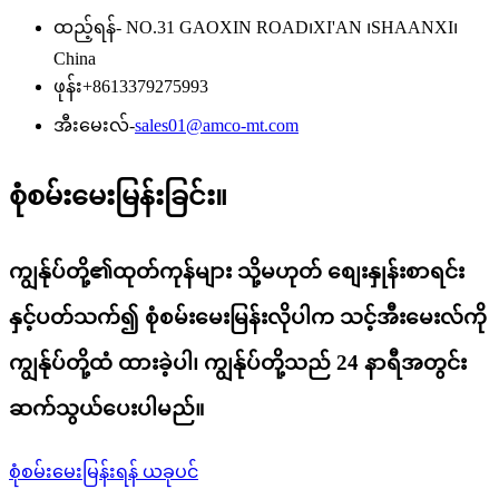
ထည့်ရန်- NO.31 GAOXIN ROAD၊XI'AN ၊SHAANXI၊
China
ဖုန်း
+8613379275993
အီးမေးလ်-
sales01@amco-mt.com
စုံစမ်းမေးမြန်းခြင်း။
ကျွန်ုပ်တို့၏ထုတ်ကုန်များ သို့မဟုတ် စျေးနှုန်းစာရင်း
နှင့်ပတ်သက်၍ စုံစမ်းမေးမြန်းလိုပါက သင့်အီးမေးလ်ကို
ကျွန်ုပ်တို့ထံ ထားခဲ့ပါ၊ ကျွန်ုပ်တို့သည် 24 နာရီအတွင်း
ဆက်သွယ်ပေးပါမည်။
စုံစမ်းမေးမြန်းရန် ယခုပင်