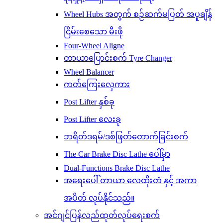
Wheel Hubs အတွက် စဉ်ဆက်မပြတ် အပူချိန်
ငြိမ်းစေသော မီးဖို
Four-Wheel Aligne
တာယာပြောင်းစက် Tyre Changer
Wheel Balancer
ကတ်ကြေးလှေကား
Post Lifter နှစ်ခု
Post Lifter လေးခု
ဘရိတ်ဒရမ်/ဒစ်ဖြတ်တောက်ခြင်းစက်
The Car Brake Disc Lathe ပေါ်မှာ
Dual-Functions Brake Disc Lathe
အရေးပေါ် တာယာ လေထိုးတံ နှင့် အကာ
အပိတ် လုပ်နိုင်သည်။
အင်ဂျင်ပြန်လည်ထုတ်လုပ်ရေးစက်