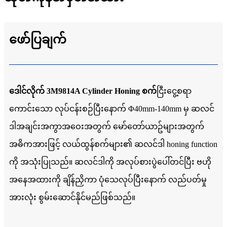
ဖော်ပြချက်
ဒေါင်လိုက် 3M9814A Cylinder Honing စက်
ငြီးငွေ့စရာ
ကောင်းသော လုပ်ငန်းစဉ်ပြီးနောက် Φ40mm-140mm မှ ဆလင်
ဒါအချင်းအကွာအဝေးအတွက် မော်တော်ယာဥ်များအတွက်
အဓိကအားဖြင့် လယ်ထွန်စက်များ၏ ဆလင်ဒါ honing function
ကို အသုံးပြုသည်။ ဆလင်ဒါကို အလုပ်စားပွဲပေါ်တင်ပြီး ဗဟို
အနေအထားကို ချိန်ညှိကာ ပုံသေလုပ်ပြီးနောက် လည်ပတ်မှု
အားလုံး စွမ်းဆောင်နိုင်မည်ဖြစ်သည်။