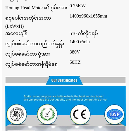
0.75KW
Honing Head Motor ၏ စွမ်းအား
1400x960x1655mm
စုစုပေါင်းအတိုင်းအတာ
(LxWxH)
အလေးချိန်
510 ကီလိုဂရမ်
1400 r/min
လျှပ်စစ်မော်တာလည်ပတ်နှုန်း
380V
လျှပ်စစ်မော်တာ ဗို့အား
50HZ
လျှပ်စစ်မော်တာအကြိမ်ရေ