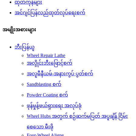
ထုတ်ကုန်များ
အင်ဂျင်ပြန်လည်ထုတ်လုပ်ရေးစက်
အမျိုးအစားများ
ဘီးပြန်ယူ
Wheel Repair Lathe
အလွိုင်းဘီးဖြောင့်စက်
အလူမီနီယမ်-အနားကွပ် ပွတ်စက်
Sandblasting စက်
Powder Coating စက်
ဖုန်မှုန့်ဖယ်ရှားရေး အလုပ်ခုံ
Wheel Hubs အတွက် စဉ်ဆက်မပြတ် အပူချိန် ငြိမ်း
စေသော မီးဖို
Four-Wheel Aligne