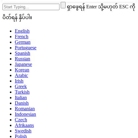
ရှာဖွေရန် Enter သို့မဟုတ် ESC ကို
ပိတ်ရန် နှိပ်ပါ။
English
French
German
Portuguese
Spanish
Russian
Japanese
Korean
Arabic
Irish
Greek
Turkish
Italian
Danish
Romanian
Indonesian
Czech
Afrikaans
Swedish
Polish