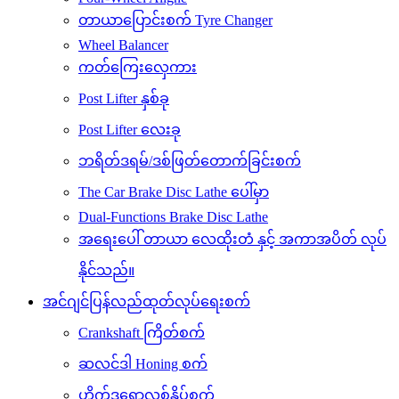
တာယာပြောင်းစက် Tyre Changer
Wheel Balancer
ကတ်ကြေးလှေကား
Post Lifter နှစ်ခု
Post Lifter လေးခု
ဘရိတ်ဒရမ်/ဒစ်ဖြတ်တောက်ခြင်းစက်
The Car Brake Disc Lathe ပေါ်မှာ
Dual-Functions Brake Disc Lathe
အရေးပေါ် တာယာ လေထိုးတံ နှင့် အကာအပိတ် လုပ်
နိုင်သည်။
အင်ဂျင်ပြန်လည်ထုတ်လုပ်ရေးစက်
Crankshaft ကြိတ်စက်
ဆလင်ဒါ Honing စက်
ဟိုက်ဒရောလစ်နှိပ်စက်