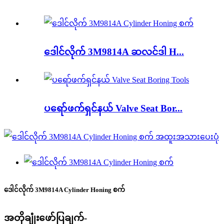
ဒေါင်လိုက် 3M9814A ဆလင်ဒါ H...
ပရော်ဖက်ရှင်နယ် Valve Seat Bor...
ဒေါင်လိုက် 3M9814A Cylinder Honing စက်
အတိုချုံးဖော်ပြချက်-