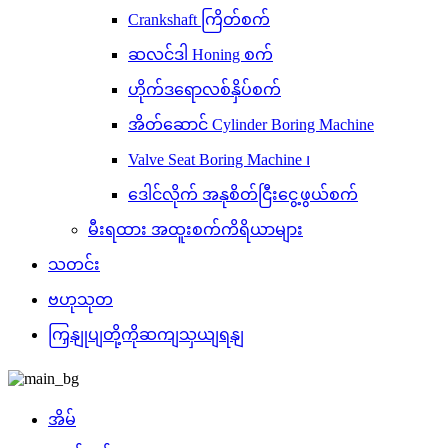
Crankshaft ကြိတ်စက်
ဆလင်ဒါ Honing စက်
ဟိုက်ဒရောလစ်နှိပ်စက်
အိတ်ဆောင် Cylinder Boring Machine
Valve Seat Boring Machine ၊
ဒေါင်လိုက် အနုစိတ်ငြီးငွေ့ဖွယ်စက်
မီးရထား အထူးစက်ကိရိယာများ
သတင်း
ဗဟုသုတ
ကြှနျုပျတို့ကိုဆကျသှယျရနျ
အိမ်