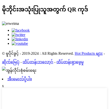
မိုဘိုင်းအသုံးပြုသူအတွက် QR ကုဒ်
© မူပိုင်ခွင့် - 2019-2024 : All Rights Reserved.
Hot Products များ
-
ဆိုက်မြေပုံ
-
ထိပ်တန်းဘလော့ဂ်
-
ထိပ်တန်းရှာဖွေမှု
အီးမေးလ်ပို့ပါ။
x