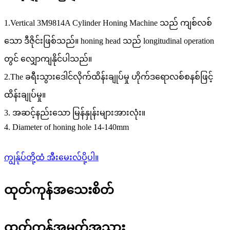
1.Vertical 3M9814A Cylinder Honing Machine သည် ကျစ်လစ်
သော ဒီဇိုင်းဖြစ်သည်။ honing head သည် longitudinal operation
တွင် လျှောကျနိုင်ပါသည်။
2.The ခရီးသွားဒေါင်လိုက်ထိန်းချုပ်မှု ဟိုက်ဒရောလစ်စနစ်ဖြင့်
ထိန်းချုပ်မှု။
3. အဆင့်နည်းသော မြန်နှုန်းများအားလုံး။
4. Diameter of honing hole 14-140mm
ကျွန်ုပ်တို့ထံ အီးမေးလ်ပို့ပါ။
ထုတ်ကုန်အသေးစိတ်
ထုတ်ကုန်အမှတ်အသား