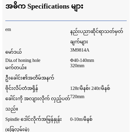
အဓိက Specifications များ
em
နည်းပညာဆိုင်ရာသတ်မှတ်
ချက်များ
3M9814A
မော်ဒယ်
Dia.of honing hole
Φ40-140mm
320mm
မက်တယ်။
ဦးခေါင်း၏အတိမ်အနက်
ဗိုင်းလိပ်တံအရှိန်
128r/မိနစ်၊ 240r/မိနစ်
720mm
ခေါင်းကို အလျားလိုက် လှည့်ပတ်
သည်။
Spindle ဒေါင်လိုက်အမြန်နှုန်း
0-10m/မိနစ်
(ခြေလှမ်းမဲ့)