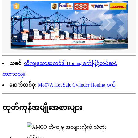
ယခင်-
တိကျသောဆလင်ဒါ Honing စက်ဖြင့်တပ်ဆင်
ထားသည်။
နောက်တစ်ခု:
M807A Hot Sale Cylinder Honing စက်
ထုတ်ကုန်အမျိုးအစားများ