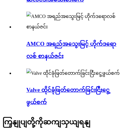
AMCO အရည်အသွေးမြင့် ဟိုက်ဒရော
လစ် စာနယ်ဇင်း
Valve ထိုင်ခုံဖြတ်တောက်ခြင်းငြီးငွေ့
ဖွယ်စက်
ကြှနျုပျတို့ကိုဆကျသှယျရနျ