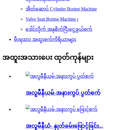
အိတ်ဆောင် Cylinder Boring Machine
Valve Seat Boring Machine ၊
ဒေါင်လိုက် အနုစိတ်ငြီးငွေ့ဖွယ်စက်
မီးရထား အထူးစက်ကိရိယာများ
အထူးအသားပေး ထုတ်ကုန်များ
အလူမီနီယမ်-အနားကွပ် ပွတ်စက်
အလူမီနီယံ- နှုတ်ခမ်းဖြောင့်ခြင်း...