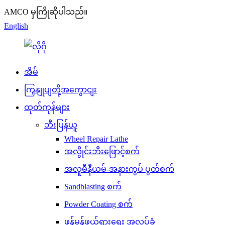
AMCO မှကြိုဆိုပါသည်။
English
အိမ်
ကြှနျုပျတို့အကွောငျး
ထုတ်ကုန်များ
ဘီးပြန်ယူ
Wheel Repair Lathe
အလွိုင်းဘီးဖြောင့်စက်
အလူမီနီယမ်-အနားကွပ် ပွတ်စက်
Sandblasting စက်
Powder Coating စက်
ဖုန်မှုန့်ဖယ်ရှားရေး အလုပ်ခုံ