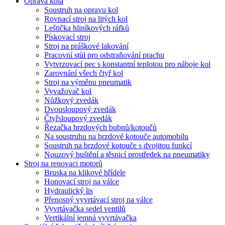
Oprava kola
Soustruh na opravu kol
Rovnací stroj na litých kol
Leštička hliníkových ráfků
Pískovací stroj
Stroj na práškové lakování
Pracovní stůl pro odstraňování prachu
Vytvrzovací pec s konstantní teplotou pro náboje kol
Zarovnání všech čtyř kol
Stroj na výměnu pneumatik
Vyvažovač kol
Nůžkový zvedák
Dvousloupový zvedák
Čtyřsloupový zvedák
Řezačka brzdových bubnů/kotoučů
Na soustruhu na brzdové kotouče automobilu
Soustruh na brzdové kotouče s dvojitou funkcí
Nouzový huštění a těsnicí prostředek na pneumatiky
Stroj na renovaci motorů
Bruska na klikové hřídele
Honovací stroj na válce
Hydraulický lis
Přenosný vyvrtávací stroj na válce
Vyvrtávačka sedel ventilů
Vertikální jemná vyvrtávačka