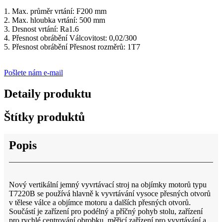
1. Max. průměr vrtání: F200 mm
2. Max. hloubka vrtání: 500 mm
3. Drsnost vrtání: Ra1.6
4. Přesnost obrábění Válcovitost: 0,02/300
5. Přesnost obrábění Přesnost rozměrů: 1T7
Pošlete nám e-mail
Detaily produktu
Štítky produktů
Popis
Nový vertikální jemný vyvrtávací stroj na objímky motorů typu
T7220B se používá hlavně k vyvrtávání vysoce přesných otvorů
v tělese válce a objímce motoru a dalších přesných otvorů.
Součástí je zařízení pro podélný a příčný pohyb stolu, zařízení
pro rychlé centrování obrobku, měřicí zařízení pro vyvrtávání a