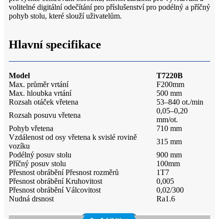
volitelné digitální odečítání pro příslušenství pro podélný a příčný
pohyb stolu, které slouží uživatelům.
Hlavní specifikace
Model
T7220B
Max. průměr vrtání
F200mm
Max. hloubka vrtání
500 mm
Rozsah otáček vřetena
53–840 ot./min
0,05–0,20
Rozsah posuvu vřetena
mm/ot.
Pohyb vřetena
710 mm
Vzdálenost od osy vřetena k svislé rovině
315 mm
vozíku
Podélný posuv stolu
900 mm
Příčný posuv stolu
100mm
Přesnost obrábění Přesnost rozměrů
1T7
Přesnost obrábění Kruhovitost
0,005
Přesnost obrábění Válcovitost
0,02/300
Nudná drsnost
Ra1.6