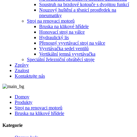
Soustruh na brzdové kotouče s dvojitou funkcí
Nouzový huštění a těsnicí prostředek na
pneumatiky
Stroj na renovaci motorů
Bruska na klikové hřídele
Honovací stroj na válce
Hydraulický lis
Přenosný vyvrtávací stroj na válce
Vyvrtávačka sedel ventilů
Vertikální jemná vyvrtávačka
Speciální železniční obráběcí stroje
Zprávy
Znalost
Kontaktujte nás
Domov
Produkty
Stroj na renovaci motorů
Bruska na klikové hřídele
Kategorie