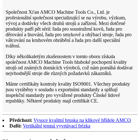
Společnost Xi'an AMCO Machine Tools Co., Ltd. je
profesionální společnost specializující se na výrobu, výzkum,
vývoj a dodávky všech druhů strojů a zařízení. Mezi dotčené
produkty patří pět sérií: řada pro soustružení kovů, řada pro
děrování a lisování, řada pro smykové a ohýbací stroje, řada pro
válcování na kruhovém obrábění a řada pro další speciální
tváření.
Díky několikaletým zkušenostem v tomto oboru získala
společnost AMCO Machine Tools hluboké pochopení kvality
strojů od známých domácích výrobců, což nám pomáhá dodávat
nejvhodnější stroje dle různých požadavků zákazníků.
Máme certifikáty kontroly kvality ISO9001. Všechny produkty
jsou vyráběny v souladu s exportními standardy a splňují
inspekční standardy pro vyvážené produkty Čínské lidové
republiky. Některé produkty mají certifikát CE.
Předchozí:
Vysoce kvalitní bruska na klikové hřídele AMCO
Další:
Vertikální jemná vyvrtávací frézka