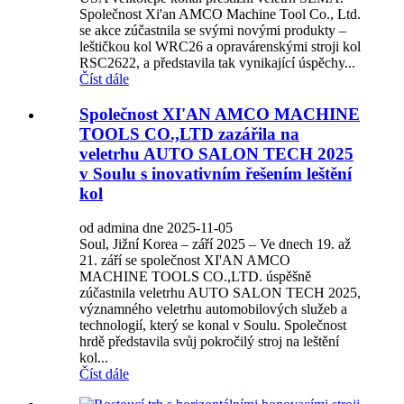
Společnost Xi'an AMCO Machine Tool Co., Ltd.
se akce zúčastnila se svými novými produkty –
leštičkou kol WRC26 a opravárenskými stroji kol
RSC2622, a představila tak vynikající úspěchy...
Číst dále
Společnost XI'AN AMCO MACHINE
TOOLS CO.,LTD zazářila na
veletrhu AUTO SALON TECH 2025
v Soulu s inovativním řešením leštění
kol
od admina dne 2025-11-05
Soul, Jižní Korea – září 2025 – Ve dnech 19. až
21. září se společnost XI'AN AMCO
MACHINE TOOLS CO.,LTD. úspěšně
zúčastnila veletrhu AUTO SALON TECH 2025,
významného veletrhu automobilových služeb a
technologií, který se konal v Soulu. Společnost
hrdě představila svůj pokročilý stroj na leštění
kol...
Číst dále