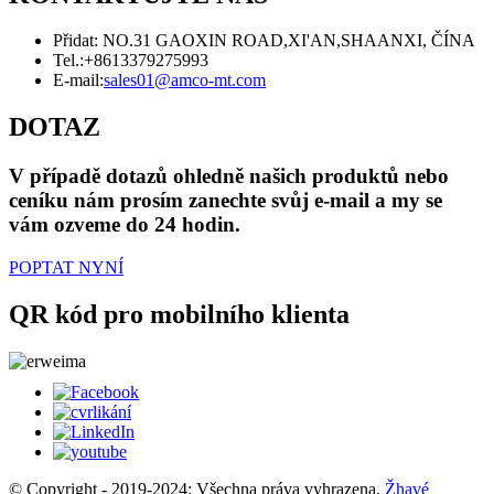
Přidat: NO.31 GAOXIN ROAD,XI'AN,SHAANXI, ČÍNA
Tel.:
+8613379275993
E-mail:
sales01@amco-mt.com
DOTAZ
V případě dotazů ohledně našich produktů nebo
ceníku nám prosím zanechte svůj e-mail a my se
vám ozveme do 24 hodin.
POPTAT NYNÍ
QR kód pro mobilního klienta
© Copyright - 2019-2024: Všechna práva vyhrazena.
Žhavé