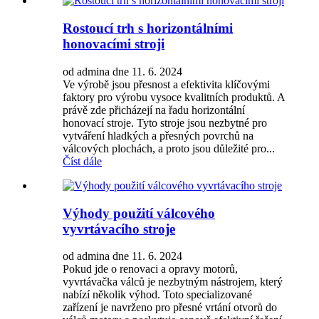
Rostoucí trh s horizontálními
honovacími stroji
od admina dne 11. 6. 2024
Ve výrobě jsou přesnost a efektivita klíčovými
faktory pro výrobu vysoce kvalitních produktů. A
právě zde přicházejí na řadu horizontální
honovací stroje. Tyto stroje jsou nezbytné pro
vytváření hladkých a přesných povrchů na
válcových plochách, a proto jsou důležité pro...
Číst dále
Výhody použití válcového
vyvrtávacího stroje
od admina dne 11. 6. 2024
Pokud jde o renovaci a opravy motorů,
vyvrtávačka válců je nezbytným nástrojem, který
nabízí několik výhod. Toto specializované
zařízení je navrženo pro přesné vrtání otvorů do