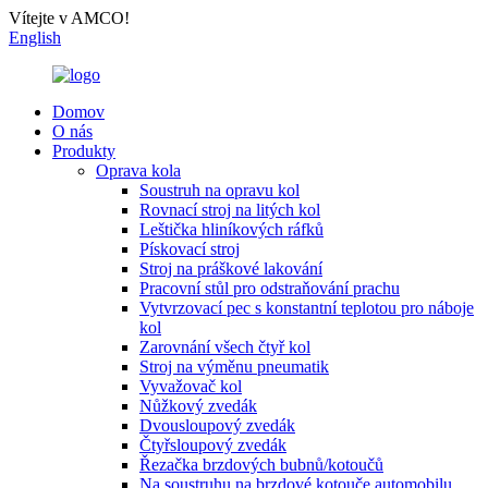
Vítejte v AMCO!
English
Domov
O nás
Produkty
Oprava kola
Soustruh na opravu kol
Rovnací stroj na litých kol
Leštička hliníkových ráfků
Pískovací stroj
Stroj na práškové lakování
Pracovní stůl pro odstraňování prachu
Vytvrzovací pec s konstantní teplotou pro náboje
kol
Zarovnání všech čtyř kol
Stroj na výměnu pneumatik
Vyvažovač kol
Nůžkový zvedák
Dvousloupový zvedák
Čtyřsloupový zvedák
Řezačka brzdových bubnů/kotoučů
Na soustruhu na brzdové kotouče automobilu