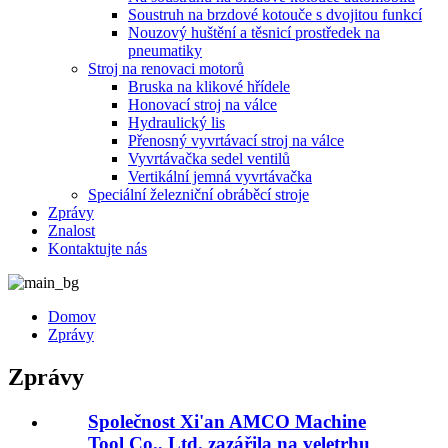
Soustruh na brzdové kotouče s dvojitou funkcí
Nouzový huštění a těsnicí prostředek na
pneumatiky
Stroj na renovaci motorů
Bruska na klikové hřídele
Honovací stroj na válce
Hydraulický lis
Přenosný vyvrtávací stroj na válce
Vyvrtávačka sedel ventilů
Vertikální jemná vyvrtávačka
Speciální železniční obráběcí stroje
Zprávy
Znalost
Kontaktujte nás
Domov
Zprávy
Zprávy
Společnost Xi'an AMCO Machine
Tool Co., Ltd. zazářila na veletrhu