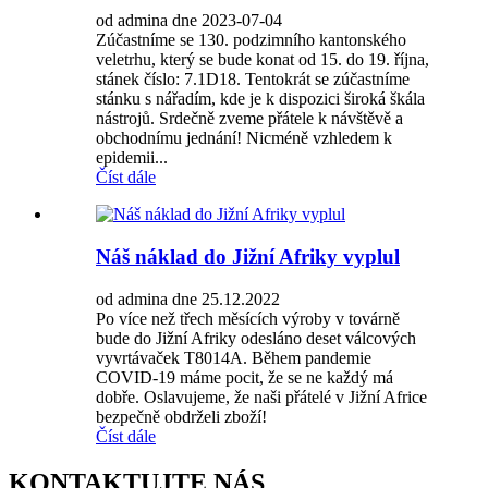
od admina dne 2023-07-04
Zúčastníme se 130. podzimního kantonského
veletrhu, který se bude konat od 15. do 19. října,
stánek číslo: 7.1D18. Tentokrát se zúčastníme
stánku s nářadím, kde je k dispozici široká škála
nástrojů. Srdečně zveme přátele k návštěvě a
obchodnímu jednání! Nicméně vzhledem k
epidemii...
Číst dále
Náš náklad do Jižní Afriky vyplul
od admina dne 25.12.2022
Po více než třech měsících výroby v továrně
bude do Jižní Afriky odesláno deset válcových
vyvrtávaček T8014A. Během pandemie
COVID-19 máme pocit, že se ne každý má
dobře. Oslavujeme, že naši přátelé v Jižní Africe
bezpečně obdrželi zboží!
Číst dále
KONTAKTUJTE NÁS