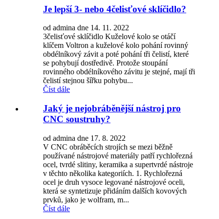
Je lepší 3- nebo 4čelisťové sklíčidlo?
od admina dne 14. 11. 2022
3čelisťové sklíčidlo Kuželové kolo se otáčí
klíčem Voltron a kuželové kolo pohání rovinný
obdélníkový závit a poté pohání tři čelistí, které
se pohybují dostředivě. Protože stoupání
rovinného obdélníkového závitu je stejné, mají tři
čelistí stejnou šířku pohybu...
Číst dále
Jaký je nejobráběnější nástroj pro
CNC soustruhy?
od admina dne 17. 8. 2022
V CNC obráběcích strojích se mezi běžně
používané nástrojové materiály patří rychlořezná
ocel, tvrdé slitiny, keramika a supertvrdé nástroje
v těchto několika kategoriích. 1. Rychlořezná
ocel je druh vysoce legované nástrojové oceli,
která se syntetizuje přidáním dalších kovových
prvků, jako je wolfram, m...
Číst dále