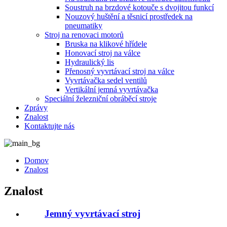
Soustruh na brzdové kotouče s dvojitou funkcí
Nouzový huštění a těsnicí prostředek na
pneumatiky
Stroj na renovaci motorů
Bruska na klikové hřídele
Honovací stroj na válce
Hydraulický lis
Přenosný vyvrtávací stroj na válce
Vyvrtávačka sedel ventilů
Vertikální jemná vyvrtávačka
Speciální železniční obráběcí stroje
Zprávy
Znalost
Kontaktujte nás
Domov
Znalost
Znalost
Jemný vyvrtávací stroj