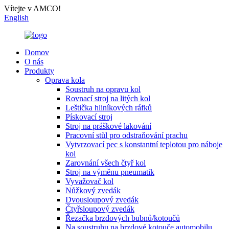
Vítejte v AMCO!
English
Domov
O nás
Produkty
Oprava kola
Soustruh na opravu kol
Rovnací stroj na litých kol
Leštička hliníkových ráfků
Pískovací stroj
Stroj na práškové lakování
Pracovní stůl pro odstraňování prachu
Vytvrzovací pec s konstantní teplotou pro náboje
kol
Zarovnání všech čtyř kol
Stroj na výměnu pneumatik
Vyvažovač kol
Nůžkový zvedák
Dvousloupový zvedák
Čtyřsloupový zvedák
Řezačka brzdových bubnů/kotoučů
Na soustruhu na brzdové kotouče automobilu