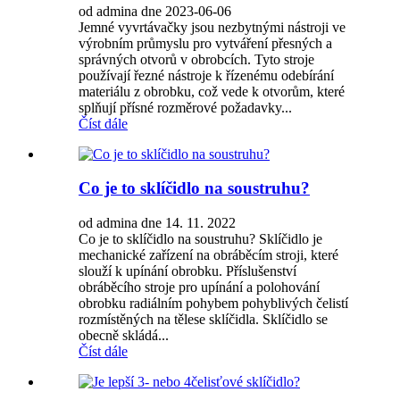
od admina dne 2023-06-06
Jemné vyvrtávačky jsou nezbytnými nástroji ve
výrobním průmyslu pro vytváření přesných a
správných otvorů v obrobcích. Tyto stroje
používají řezné nástroje k řízenému odebírání
materiálu z obrobku, což vede k otvorům, které
splňují přísné rozměrové požadavky...
Číst dále
Co je to sklíčidlo na soustruhu?
od admina dne 14. 11. 2022
Co je to sklíčidlo na soustruhu? Sklíčidlo je
mechanické zařízení na obráběcím stroji, které
slouží k upínání obrobku. Příslušenství
obráběcího stroje pro upínání a polohování
obrobku radiálním pohybem pohyblivých čelistí
rozmístěných na tělese sklíčidla. Sklíčidlo se
obecně skládá...
Číst dále