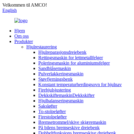
Velkommen til AMCO!
English
Hjem
Om oss
Produkter
Hjulrestaurering
Hjulreparasjonsdreiebenk
Rettingsmaskin for lettmetallfelger
Poleringsmaskin for aluminiumsfelger
Sandblåsemaskin
Pulverlakkeringsmaskin
Støvfjerningsbenk
Konstant temperaturherdingsovn for hjulnav
Firehjulsjustering
DekkskiftemaskinDekkskifter
Hjulbalanseringsmaskin
Saksløfter
To-stolpeløfter
Firestolpeløfter
Bremsetrommel/skive skjæremaskin
På bilens bremseskive dreiebenk
Dobbeltfunksjons bremseskive dreiebenk