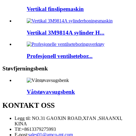
Vertikal finslipemaskin
Vertikal 3M9814A sylinder H...
Profesjonell ventilsetebor...
Støvfjerningsbenk
Våtstøvavsugsbenk
KONTAKT OSS
Legg til: NO.31 GAOXIN ROAD,XI'AN ,SHAANXI,
KINA
Tlf:
+8613379275993
E-post:
sales01@amco-mt.com