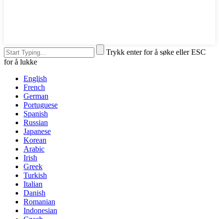
Trykk enter for å søke eller ESC
for å lukke
English
French
German
Portuguese
Spanish
Russian
Japanese
Korean
Arabic
Irish
Greek
Turkish
Italian
Danish
Romanian
Indonesian