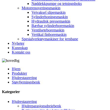
Nøddekkpumpe og tetningsboks
Motorrenoveringsmaskin
Veivaksel slipemaskin
Sylinderhoningsmaskin
Hydraulisk pressemaskin
Bærbar sylinderboremaskin
Ventilseteboremaskin
Vertikal finboremaskin
Spesialverktøymaskiner for jernbane
Nyheter
Kunnskap
Kontakt oss
Hjem
Produkter
Hjulrestaurering
Støvfjerningsbenk
Kategorier
Hjulrestaurering
Hjulreparasjonsdreiebenk