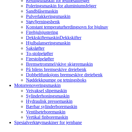
Rettingsmaskin for lettmetallfelger
Poleringsmaskin for aluminiumsfelger
Sandblåsemaskin
Pulverlakkeringsmaskin
Støvfjerningsbenk
Konstant temperaturherdingsovn for hjulnav
Firehjulsjustering
DekkskiftemaskinDekkskifter
Hjulbalanseringsmaskin
Saksløfter
To-stolpeløfter
Firestolpeløfter
Bremsetrommel/skive skjæremaskin
På bilens bremseskive dreiebenk
Dobbeltfunksjons bremseskive dreiebenk
Nøddekkpumpe og tetningsboks
Motorrenoveringsmaskin
Veivaksel slipemaskin
Sylinderhoningsmaskin
Hydraulisk pressemaskin
Bærbar sylinderboremaskin
Ventilseteboremaskin
Vertikal finboremaskin
Spesialverktøymaskiner for jernbane