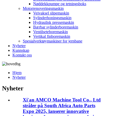
Nøddekkpumpe og tetningsboks
Motorrenoveringsmaskin
Veivaksel slipemaskin
Sylinderhoningsmaskin
Hydraulisk pressemaskin
Bærbar sylinderboremaskin
Ventilseteboremaskin
Vertikal finboremaskin
Spesialverktøymaskiner for jernbane
Nyheter
Kunnskap
Kontakt oss
Hjem
Nyheter
Nyheter
Xi'an AMCO Machine Tool Co., Ltd
stråler på South Africa Auto Parts
Expo 2025, lanserer innovative