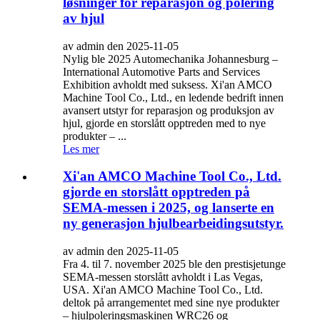
løsninger for reparasjon og polering
av hjul
av admin den 2025-11-05
Nylig ble 2025 Automechanika Johannesburg –
International Automotive Parts and Services
Exhibition avholdt med suksess. Xi'an AMCO
Machine Tool Co., Ltd., en ledende bedrift innen
avansert utstyr for reparasjon og produksjon av
hjul, gjorde en storslått opptreden med to nye
produkter – ...
Les mer
Xi'an AMCO Machine Tool Co., Ltd.
gjorde en storslått opptreden på
SEMA-messen i 2025, og lanserte en
ny generasjon hjulbearbeidingsutstyr.
av admin den 2025-11-05
Fra 4. til 7. november 2025 ble den prestisjetunge
SEMA-messen storslått avholdt i Las Vegas,
USA. Xi'an AMCO Machine Tool Co., Ltd.
deltok på arrangementet med sine nye produkter
– hjulpoleringsmaskinen WRC26 og