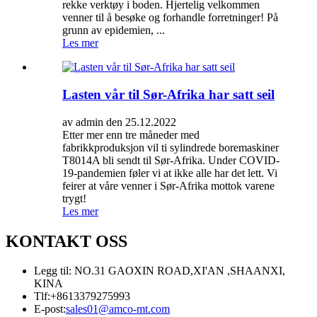
rekke verktøy i boden. Hjertelig velkommen
venner til å besøke og forhandle forretninger! På
grunn av epidemien, ...
Les mer
Lasten vår til Sør-Afrika har satt seil
av admin den 25.12.2022
Etter mer enn tre måneder med
fabrikkproduksjon vil ti sylindrede boremaskiner
T8014A bli sendt til Sør-Afrika. Under COVID-
19-pandemien føler vi at ikke alle har det lett. Vi
feirer at våre venner i Sør-Afrika mottok varene
trygt!
Les mer
KONTAKT OSS
Legg til: NO.31 GAOXIN ROAD,XI'AN ,SHAANXI,
KINA
Tlf:
+8613379275993
E-post:
sales01@amco-mt.com