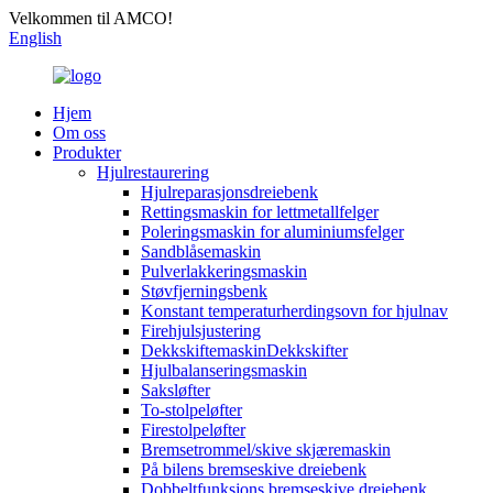
Velkommen til AMCO!
English
Hjem
Om oss
Produkter
Hjulrestaurering
Hjulreparasjonsdreiebenk
Rettingsmaskin for lettmetallfelger
Poleringsmaskin for aluminiumsfelger
Sandblåsemaskin
Pulverlakkeringsmaskin
Støvfjerningsbenk
Konstant temperaturherdingsovn for hjulnav
Firehjulsjustering
DekkskiftemaskinDekkskifter
Hjulbalanseringsmaskin
Saksløfter
To-stolpeløfter
Firestolpeløfter
Bremsetrommel/skive skjæremaskin
På bilens bremseskive dreiebenk
Dobbeltfunksjons bremseskive dreiebenk