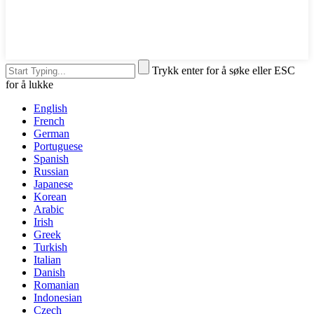
Trykk enter for å søke eller ESC
for å lukke
English
French
German
Portuguese
Spanish
Russian
Japanese
Korean
Arabic
Irish
Greek
Turkish
Italian
Danish
Romanian
Indonesian
Czech