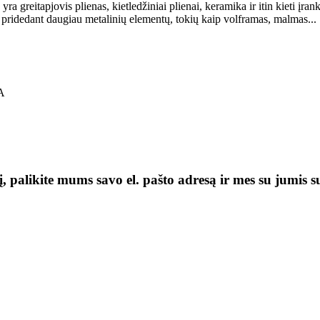
greitapjovis plienas, kietledžiniai plienai, keramika ir itin kieti įran
as pridedant daugiau metalinių elementų, tokių kaip volframas, malmas...
A
, palikite mums savo el. pašto adresą ir mes su jumis s