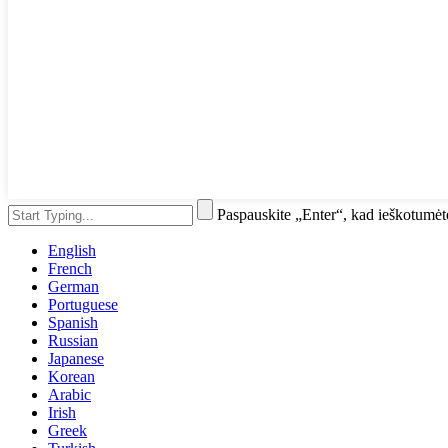
Paspauskite „Enter“, kad ieškotumė
English
French
German
Portuguese
Spanish
Russian
Japanese
Korean
Arabic
Irish
Greek