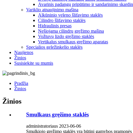
Avarinis padangų pripūtimo ir sandarinimo skardi
Variklio atnaujinimo mašina
Alkūninio veleno šlifavimo staklės
Cilindro šlifavimo staklės
Hidraulinis presas
Nešiojama cilindrų gręžimo mašina
Vožtuvų lizdo gręžimo staklės
Vertikalus smulkaus gręžimo aparatas
Specialios geležinkelio staklės
Naujienos
Žinios
Susisiekite su mumis
Pradžia
Žinios
Žinios
Smulkaus gręžimo staklės
administratoriaus 2023-06-06
Smulkiojo gręžimo staklės yra būtini gamybos pramonės įra