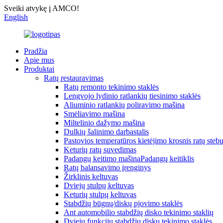
Sveiki atvykę į AMCO!
English
Pradžia
Apie mus
Produktai
Ratų restauravimas
Ratų remonto tekinimo staklės
Lengvojo lydinio ratlankių tiesinimo staklės
Aliuminio ratlankių poliravimo mašina
Smėliavimo mašina
Miltelinio dažymo mašina
Dulkių šalinimo darbastalis
Pastovios temperatūros kietėjimo krosnis ratų steb
Keturių ratų suvedimas
Padangų keitimo mašinaPadangų keitiklis
Ratų balansavimo įrenginys
Žirklinis keltuvas
Dviejų stulpų keltuvas
Keturių stulpų keltuvas
Stabdžių būgnų/diskų pjovimo staklės
Ant automobilio stabdžių disko tekinimo staklių
Dviejų funkcijų stabdžių diskų tekinimo staklės