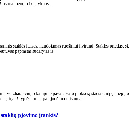
ežtus matmenų reikalavimus...
is staklės įtaisas, naudojamas ruošiniui įtvirtinti. Staklės priedas, skir
ebtuvas paprastai sudarytas iš...
u veržliarakčiu, o kampinė pavara varo plokščią stačiakampę sriegį, o t
s, trys žnyplės turi tą patį judėjimo atstumą...
staklių pjovimo įrankis?