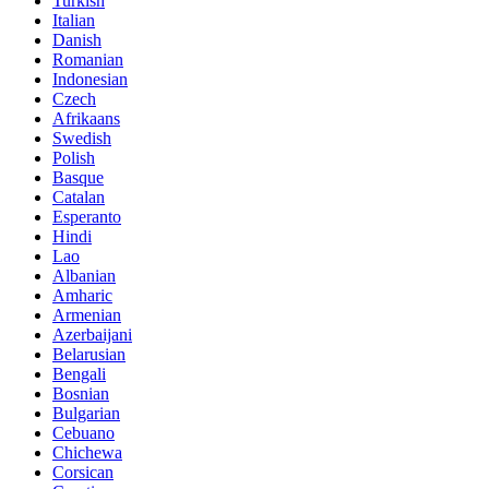
Turkish
Italian
Danish
Romanian
Indonesian
Czech
Afrikaans
Swedish
Polish
Basque
Catalan
Esperanto
Hindi
Lao
Albanian
Amharic
Armenian
Azerbaijani
Belarusian
Bengali
Bosnian
Bulgarian
Cebuano
Chichewa
Corsican