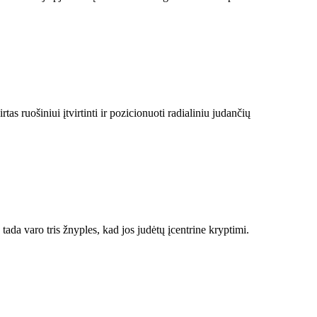
tas ruošiniui įtvirtinti ir pozicionuoti radialiniu judančių
ada varo tris žnyples, kad jos judėtų įcentrine kryptimi.