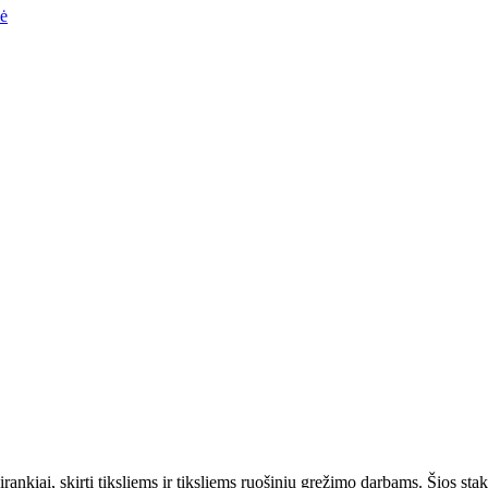
nė
nkiai, skirti tiksliems ir tiksliems ruošinių gręžimo darbams. Šios stak