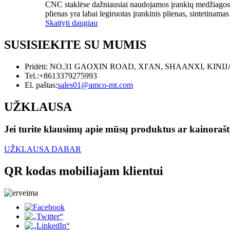
CNC staklėse dažniausiai naudojamos įrankių medžiagos yra 
plienas yra labai legiruotas įrankinis plienas, sintetinam
Skaityti daugiau
SUSISIEKITE SU MUMIS
Pridėti: NO.31 GAOXIN ROAD, XI'AN, SHAANXI, KINIJ
Tel.:
+8613379275993
El. paštas:
sales01@amco-mt.com
UŽKLAUSA
Jei turite klausimų apie mūsų produktus ar kainoraštį
UŽKLAUSA DABAR
QR kodas mobiliajam klientui