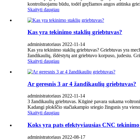
kontroliuojamu būdu, todėl gręžiamos angos atitinka gri
Skaityti daugiau
Kas yra tekinimo staklių griebtuvas?
administratoriaus 2022-11-14
Kas yra tekinimo staklių griebtuvas? Griebtuvas yra mechanin
žandikaulių, išdėstytų ant griebtuvo korpuso, judesiu. Gri
Skaityti daugiau
Ar geresnis 3 ar 4 žandikaulių griebtuvas?
administratoriaus 2022-11-14
3 žandikaulių griebtuvas. Kūginė pavara sukama voltronini
Kadangi plokščio stačiakampio sriegio žingsnis yra vienoda
Skaityti daugiau
Koks yra pats efektyviausias CNC tekinimo 
administratoriaus 2022-08-17