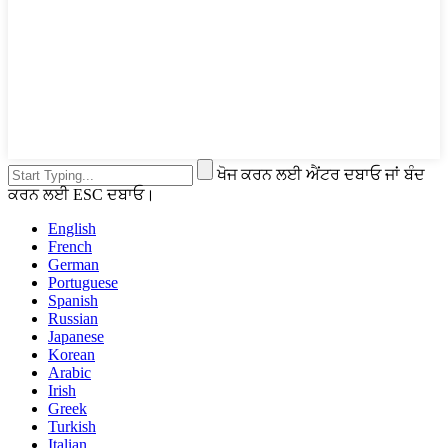
ਖੋਜ ਕਰਨ ਲਈ ਐਂਟਰ ਦਬਾਓ ਜਾਂ ਬੰਦ
ਕਰਨ ਲਈ ESC ਦਬਾਓ।
English
French
German
Portuguese
Spanish
Russian
Japanese
Korean
Arabic
Irish
Greek
Turkish
Italian