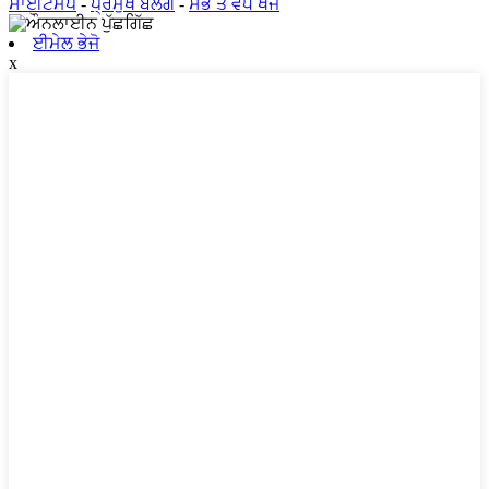
ਸਾਈਟਮੈਪ
-
ਪ੍ਰਮੁੱਖ ਬਲੌਗ
-
ਸਭ ਤੋਂ ਵੱਧ ਖੋਜ
ਈਮੇਲ ਭੇਜੋ
x