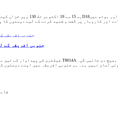
جنوبی افریقہ کے لی
فیکٹری کی پیداوار کے تین ماہ سے زیادہ کے بعد، دس سلنڈ
شامل کریں: ن