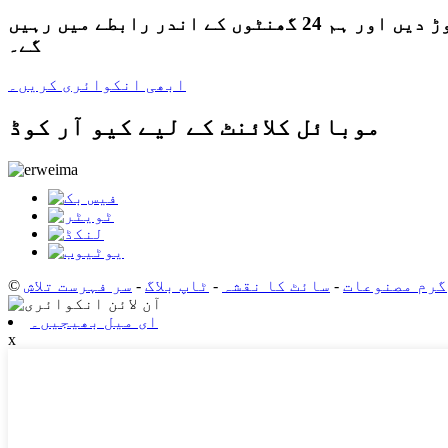
ہماری مصنوعات یا قیمت کی فہرست کے بارے میں پوچھ گچھ کے لئے، براہ کرم ہمیں اپنا ای میل چھوڑ دیں اور ہم 24 گھنٹوں کے اندر رابطے میں رہیں
گے۔
ابھی انکوائری کریں۔
موبائل کلائنٹ کے لیے کیو آر کوڈ
گرم مصنوعات
-
سائٹ کا نقشہ
-
ٹاپ بلاگ
-
سر فہرست تلاش
ای میل بھیجیں۔
x