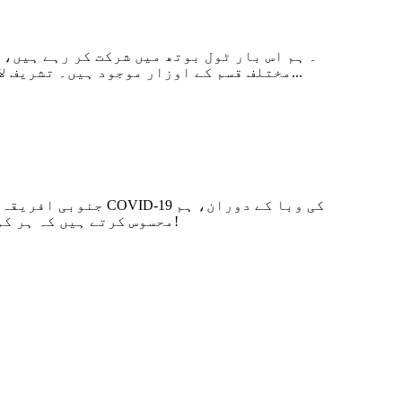
مختلف قسم کے اوزار موجود ہیں۔ تشریف لانے اور کاروبار پر گفت و شنید کرنے کے لیے دوستوں کا پرتپاک خیرمقدم کریں! تاہم اس وبا کی وجہ سے...
محسوس کرتے ہیں کہ ہر کوئی آسان نہیں ہے۔ ہم جنوبی افریقہ میں اپنے دوستوں کو بحفاظت سامان وصول کرنے کا جشن مناتے ہیں!