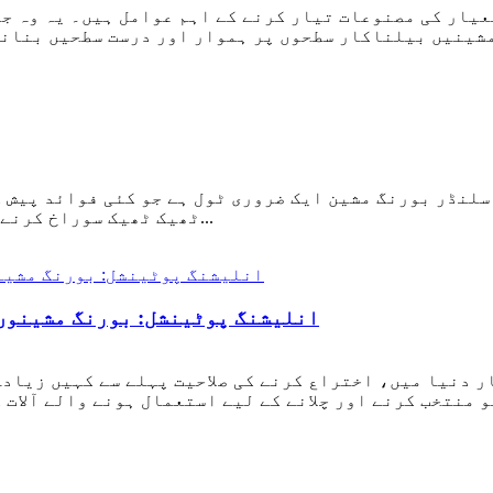
یار کی مصنوعات تیار کرنے کے اہم عوامل ہیں۔ یہ وہ جگ
سلنڈر بورنگ مشین ایک ضروری ٹول ہے جو کئی فوائد پیش ک
ٹھیک ٹھیک سوراخ کرنے کے لیے ڈیزائن کیا گیا ہے، جو پہنے ہوئے یا...
انلیشنگ پوٹینشل: بورنگ مشینوں
ر دنیا میں، اختراع کرنے کی صلاحیت پہلے سے کہیں زیاد