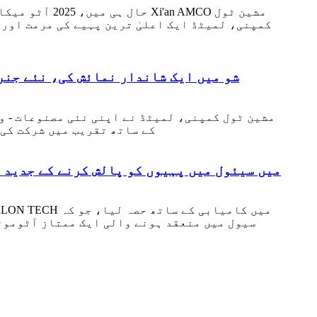
حال ہی میں، 
کمپنی، لمیٹڈ ایک اعلیٰ ترین پہیے کی مرمت اور 
Xi'an AMCO مشین ٹول کمپنی، لمیٹڈ نے 2025 SEMA شو میں ایک ش
والی مشین WRC26 اور وہیل ریپیر مشین C2622
XI'AN AMCO MACHINE Tools CO., LTD 2025 AUTO SALON TECH میں سیئول میں پہیوں کو
سیول میں منعقد ہونے والی ایک ممتاز آٹوموٹ