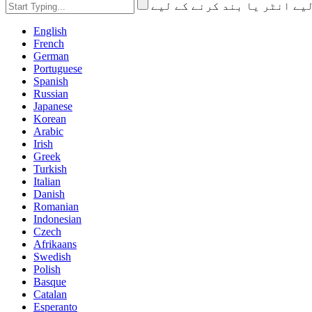
English
French
German
Portuguese
Spanish
Russian
Japanese
Korean
Arabic
Irish
Greek
Turkish
Italian
Danish
Romanian
Indonesian
Czech
Afrikaans
Swedish
Polish
Basque
Catalan
Esperanto