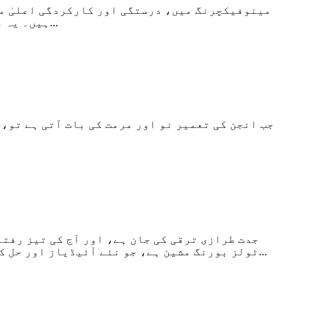
مینوفیکچرنگ میں، درستگی اور کارکردگی اعلیٰ مع
ہیں۔ یہ مشینیں بیلناکار سطحوں پر ہموار اور درست سطحیں بنانے کے لیے ضروری ہیں، ان کو اہم بنانے کے لیے...
جب انجن کی تعمیر نو اور مرمت کی بات آتی ہے تو، 
جدت طرازی ترقی کی جان ہے، اور آج کی تیز رفتا
ٹولز بورنگ مشین ہے، جو نئے آئیڈیاز اور حل کو منتخب کرنے اور چلانے کے لیے استعمال ہونے والے آلات کا ایک طاقتور اور ورسٹائل ٹکڑا ہے۔ اس میں...