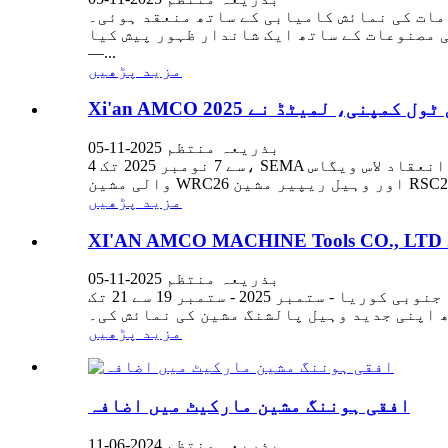
ی نمائش کامیابی کے ساتھ منعقد ہوئی۔ Xi'an AMCO مشین ٹول
ی مصنوعات کے ساتھ ایک شاندار ظہور پیش کیا
—...
مزید پڑھیں
بذریعہ منتظم 2025-11-05
4 سے 7 نومبر 2025 تک، SEMA شو کا شاندار انعقاد لاس ویگاس، USA میں ہوا۔ Xi'an AMCO مشین ٹول کمپنی، لمیٹڈ نے اپنی نئی مصنوعات - وہیل پالش کرنے
مزید پڑھیں
بذریعہ منتظم 2025-11-05
سیول، جنوبی کوریا - ستمبر 2025 - ستمبر 19 سے 21 تک، XIAN AMCO MACHINE Tools CO., Ltd. 2025 AUTO SALON TECH میں کامیابی کے ساتھ حصہ لیا، جو کہ
 اپنی جدید وہیل پالشنگ مشین کی نمائش کی۔
مزید پڑھیں
افقی ہوننگ مشین مارکیٹ میں اضافہ
بذریعہ منتظم 2024-06-11