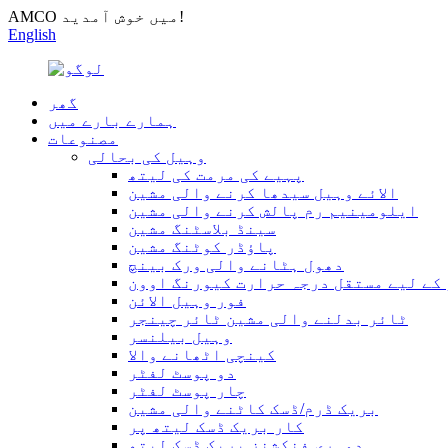
AMCO میں خوش آمدید!
English
گھر
ہمارے بارے میں
مصنوعات
وہیل کی بحالی
پہیے کی مرمت کی لیتھ
الائے وہیل سیدھا کرنے والی مشین
ایلومینیم رم پالش کرنے والی مشین
سینڈ بلاسٹنگ مشین
پاؤڈر کوٹنگ مشین
دھول ہٹانے والی ورک بینچ
کے لیے مستقل درجہ حرارت کیورنگ اوون
فور وہیل الائن
ٹائر بدلنے والی مشین ٹائر چینجر
وہیل بیلنسر
کینچی اٹھانے والا
دو پوسٹ لفٹر
چار پوسٹ لفٹر
بریک ڈرم/ڈسک کاٹنے والی مشین
کار بریک ڈسک لیتھ پر
دوہری فنکشنز بریک ڈسک لیتھ