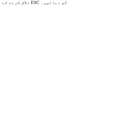
تلاش کرنے کے لیے انٹر یا بند کرنے کے لیے ESC کو دبائیں۔