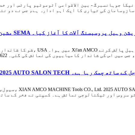
2025 آٹو میکانیکا جوہانسبرگ - بین الاقوامی آٹوموٹیو پارٹس اور خدمات ک
سازوسامان کی تیاری کا ایک اہم ادارہ ہے، جس نے دو نئ
اندار نمائش کی، نئے جنریشن وہیل پروسیسنگ آلات کا آغاز کیا۔
RS کے ساتھ تقریب میں شرکت کی، جس میں اس کی شاندار کامیابیوں کی نمائش کی گئی۔
 پالش کرنے کے جدید حل کے ساتھ چمک رہا ہے۔
و سروس اور ٹیکنالوجی نمائش ہے۔ کمپنی نے فخر کے ساتھ