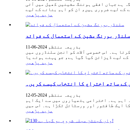
ہ ہے جہاں افقی ہوننگ مشینیں کھیل میں آتی
مزید پڑھیں
سلنڈر بورنگ مشین کے استعمال کے فوائد
بذریعہ منتظم 2024-06-11
رتا ہے۔ اس خصوصی آلات کو انجن سلنڈروں میں
مزید پڑھیں
 کے ساتھ اختراع کا انتخاب کیسے کریں۔
بذریعہ منتظم 2024-05-12
ہ اہم ہے۔ اختراعی ہتھیاروں میں سے ایک اہم
مزید پڑھیں