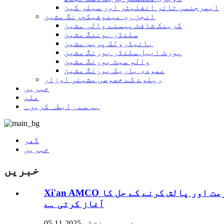
ایمرجنسی ٹائر انفلیٹر اور سیلر کین
انجن ری مینوفیکچرنگ مشین
کرینک شافٹ پیسنے والی مشین
سلنڈر ہوننگ مشین
ہائیڈرولک پریس مشین
پورٹ ایبل سلنڈر بورنگ مشین
والو سیٹ بورنگ مشین
عمودی باریک بورنگ مشین
ریلوے کے خصوصی مشینی اوزار
خبریں
علم
ہم سے رابطہ کریں۔
گھر
خبریں
خبریں
Xi'an AMCO مشین ٹول کمپنی، لمیٹڈ 2025 جنوبی افریقہ آٹو پارٹس ایکسپو میں چمکتی ہے، جدید پہیے کی مرمت اور پالش کرنے کے حل کا
آغاز کرتی ہے
بذریعہ منتظم 2025-11-05