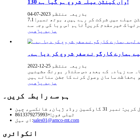
130 واں کینٹن میلہ شروع ہو گیا ہے!
بذریعہ منتظم 2023-07-04
ہم 15 سے 19 اکتوبر تک 130 ویں خزاں کینٹن میلے میں شرکت کر رہے ہیں، بوتھ نمبر: 7.1D18۔ ہم اس بار ٹول بوتھ میں شرکت کر رہے ہیں، اور بوتھ میں
مزید پڑھیں
ے ہمارے کارگو نے سفر شروع کر دیا ہے۔
بذریعہ منتظم 25-12-2022
ر بورنگ مشینیں T8014A جنوبی افریقہ بھیج دی جائیں گی۔ COVID-19 کی وبا کے دوران، ہم
مزید پڑھیں
ہم سے رابطہ کریں۔
مبر 31 گاوکسین روڈ، ژیان، شانکسی، چین
ٹیلی فون:
+8613379275993
sales01@amco-mt.com
ای میل:
انکوائری