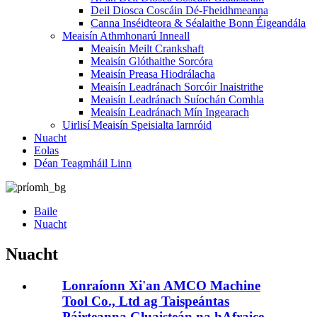
Deil Diosca Coscáin Dé-Fheidhmeanna
Canna Inséidteora & Séalaithe Bonn Éigeandála
Meaisín Athmhonarú Inneall
Meaisín Meilt Crankshaft
Meaisín Glóthaithe Sorcóra
Meaisín Preasa Hiodrálacha
Meaisín Leadránach Sorcóir Inaistrithe
Meaisín Leadránach Suíochán Comhla
Meaisín Leadránach Mín Ingearach
Uirlisí Meaisín Speisialta Iarnróid
Nuacht
Eolas
Déan Teagmháil Linn
Baile
Nuacht
Nuacht
Lonraíonn Xi'an AMCO Machine
Tool Co., Ltd ag Taispeántas
Páirteanna Gluaisteán na hAfraice