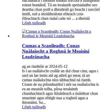
riachtanach í meaisín tolladh sorcóra a thairgeann
roinnt buntáistí. Tá an trealamh speisialaithe seo
deartha chun poill a dhruileáil go beacht i sorcóirí
innill, rud a sholáthraíonn réiteach cost-
éifeachtach chun rudaí caite nó ... a dheisiú
Léigh tuilleadh
Cumas a Scaoileadh: Conas
Nuálaíocht a Roghnú le Meaisíní
Leadránacha
ag an riarthóir ar 2024-05-12
Is í an nuálaíocht croílár an dul chun cinn, agus i
saol an lae inniu atá ag athrú go mear, tá an
cumas nuálaíochta níos tábhachtaí ná riamh.
Ceann de na príomhuirlisí i stór na nuálaíochta is
ea an meaisín tollta, píosa trealaimh
chumhachtach agus ilúsáideach a úsáidtear chun
smaointe agus réitigh nua a roghnú agus a
thiomáint. Sa...
Léigh tuilleadh