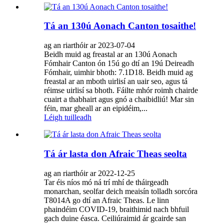
Tá an 130ú Aonach Canton tosaithe!
ag an riarthóir ar 2023-07-04
Beidh muid ag freastal ar an 130ú Aonach
Fómhair Canton ón 15ú go dtí an 19ú Deireadh
Fómhair, uimhir bhoth: 7.1D18. Beidh muid ag
freastal ar an mboth uirlisí an uair seo, agus tá
réimse uirlisí sa bhoth. Fáilte mhór roimh chairde
cuairt a thabhairt agus gnó a chaibidliú! Mar sin
féin, mar gheall ar an eipidéim,...
Léigh tuilleadh
Tá ár lasta don Afraic Theas seolta
ag an riarthóir ar 2022-12-25
Tar éis níos mó ná trí mhí de tháirgeadh
monarchan, seolfar deich meaisín tolladh sorcóra
T8014A go dtí an Afraic Theas. Le linn
phaindéim COVID-19, braithimid nach bhfuil
gach duine éasca. Ceiliúraimid ár gcairde san