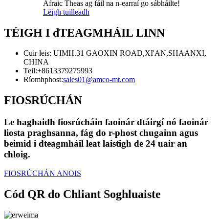
Afraic Theas ag fáil na n-earraí go sábháilte!
Léigh tuilleadh
TÉIGH I dTEAGMHÁIL LINN
Cuir leis: UIMH.31 GAOXIN ROAD,XI'AN,SHAANXI,
CHINA
Teil:
+8613379275993
Ríomhphost:
sales01@amco-mt.com
FIOSRÚCHÁN
Le haghaidh fiosrúcháin faoinár dtáirgí nó faoinár
liosta praghsanna, fág do r-phost chugainn agus
beimid i dteagmháil leat laistigh de 24 uair an
chloig.
FIOSRÚCHÁN ANOIS
Cód QR do Chliant Soghluaiste