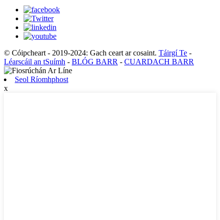
© Cóipcheart - 2019-2024: Gach ceart ar cosaint.
Táirgí Te
-
Léarscáil an tSuímh
-
BLÓG BARR
-
CUARDACH BARR
Seol Ríomhphost
x