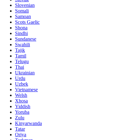
Slovenian
Somali
Samoan
Scots Gaelic
Shona
Sindhi
Sundanese
Swahili
Tajik
Tamil
Telugu
Thai
Ukrainian
Urdu
Uzbek
Vietnamese
Welsh
Xhosa
Yiddish
Yoruba
Zulu
Kinyarwanda
Tatar
Oriya