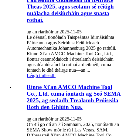
Theas 2025, agus seolann sé réitigh
nuálacha deisiúcháin agus snasta
rothaí.
ag an riarthóir ar 2025-11-05
Le déanaí, tionóladh Taispeántas Idirnáisiúnta
Páirteanna agus Seirbhísí Feithicleach
Automechanika Johannesburg 2025 go rathúil.
Rinne Xi'an AMCO Machine Tool Co., Ltd.,
fiontar ceannródaíoch i dtrealamh deisiúcháin
agus déantúsaíochta rothaí ardleibhéil, cuma
iontach le dhá tháirge nua—an ...
Léigh tuilleadh
Rinne Xi'an AMCO Machine Tool
Co., Ltd. cuma iontach ag Seó SEMA
2025, ag seoladh Trealamh Próiseála
Roth den Ghlúin Nua.
ag an riarthóir ar 2025-11-05
Ón 4ú go dtí an 7ú Samhain, 2025, tionóladh an
SEMA Show mór le rá i Las Vegas, SAM.
D’fhreastail Xi'an AMCO Machine Tool Co.,