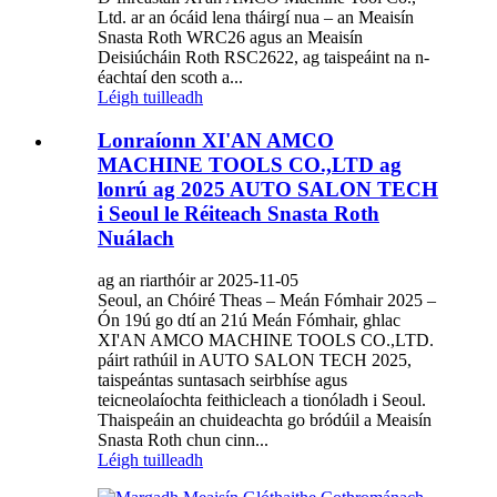
Ltd. ar an ócáid ​​lena tháirgí nua – an Meaisín
Snasta Roth WRC26 agus an Meaisín
Deisiúcháin Roth RSC2622, ag taispeáint na n-
éachtaí den scoth a...
Léigh tuilleadh
Lonraíonn XI'AN AMCO
MACHINE TOOLS CO.,LTD ag
lonrú ag 2025 AUTO SALON TECH
i Seoul le Réiteach Snasta Roth
Nuálach
ag an riarthóir ar 2025-11-05
Seoul, an Chóiré Theas – Meán Fómhair 2025 –
Ón 19ú go dtí an 21ú Meán Fómhair, ghlac
XI'AN AMCO MACHINE TOOLS CO.,LTD.
páirt rathúil in AUTO SALON TECH 2025,
taispeántas suntasach seirbhíse agus
teicneolaíochta feithicleach a tionóladh i Seoul.
Thaispeáin an chuideachta go bródúil a Meaisín
Snasta Roth chun cinn...
Léigh tuilleadh