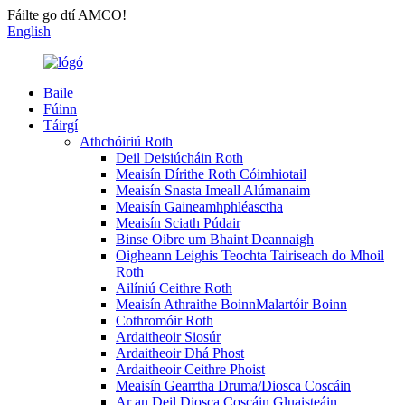
Fáilte go dtí AMCO!
English
Baile
Fúinn
Táirgí
Athchóiriú Roth
Deil Deisiúcháin Roth
Meaisín Dírithe Roth Cóimhiotail
Meaisín Snasta Imeall Alúmanaim
Meaisín Gaineamhphléasctha
Meaisín Sciath Púdair
Binse Oibre um Bhaint Deannaigh
Oigheann Leighis Teochta Tairiseach do Mhoil
Roth
Ailíniú Ceithre Roth
Meaisín Athraithe BoinnMalartóir Boinn
Cothromóir Roth
Ardaitheoir Siosúr
Ardaitheoir Dhá Phost
Ardaitheoir Ceithre Phoist
Meaisín Gearrtha Druma/Diosca Coscáin
Ar an Deil Diosca Coscáin Gluaisteáin