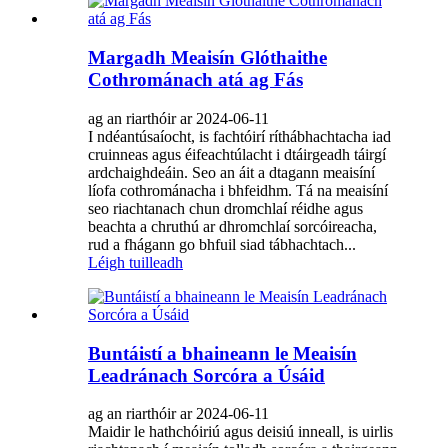
Margadh Meaisín Glóthaithe
Cothrománach atá ag Fás
ag an riarthóir ar 2024-06-11
I ndéantúsaíocht, is fachtóirí ríthábhachtacha iad
cruinneas agus éifeachtúlacht i dtáirgeadh táirgí
ardchaighdeáin. Seo an áit a dtagann meaisíní
líofa cothrománacha i bhfeidhm. Tá na meaisíní
seo riachtanach chun dromchlaí réidhe agus
beachta a chruthú ar dhromchlaí sorcóireacha,
rud a fhágann go bhfuil siad tábhachtach...
Léigh tuilleadh
Buntáistí a bhaineann le Meaisín
Leadránach Sorcóra a Úsáid
ag an riarthóir ar 2024-06-11
Maidir le hathchóiriú agus deisiú inneall, is uirlis