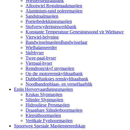
Wielhersteldraaibank
Allooiwiel Reguitmaakmasjien
Aluminium-rand poleermasjien
Sandstraalmasjien
Poeierbedekkingsmasjien
Stofverwyderingswerkbank
Konstante Temperatuur Genesingsoond vir Wielnawe
Vierwiel-belyning
BandwisselmasjienBandwisselaar
Wielbalanseerder
Skêrhyser
Twee-paal-hyser
Vierpaal-hyser
Remdrom/skyf snymasjien
Op die motorremskyfdraaibank
Dubbelfunksies remskyfdraaibank
Noodbandopblaas- en verseëlaarblik
Enjin Hervervaardigingsmasjien
Krukas Slypmasjien
Silinder Slypmasjien
Hidrouliese Persmasjien
Draagbare Silinderboormasjien
Klepsitboormasjien
Vertikale Fynboormasjien
Spoorweg Spesiale Masjiengereedskap