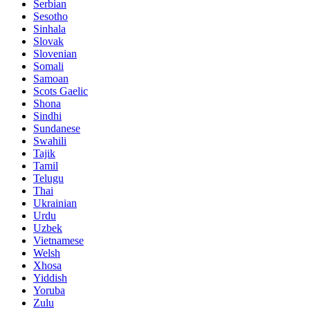
Serbian
Sesotho
Sinhala
Slovak
Slovenian
Somali
Samoan
Scots Gaelic
Shona
Sindhi
Sundanese
Swahili
Tajik
Tamil
Telugu
Thai
Ukrainian
Urdu
Uzbek
Vietnamese
Welsh
Xhosa
Yiddish
Yoruba
Zulu