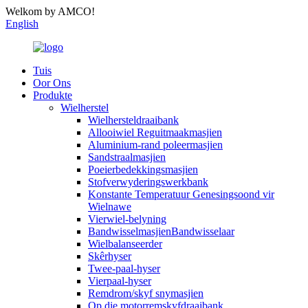
Welkom by AMCO!
English
Tuis
Oor Ons
Produkte
Wielherstel
Wielhersteldraaibank
Allooiwiel Reguitmaakmasjien
Aluminium-rand poleermasjien
Sandstraalmasjien
Poeierbedekkingsmasjien
Stofverwyderingswerkbank
Konstante Temperatuur Genesingsoond vir
Wielnawe
Vierwiel-belyning
BandwisselmasjienBandwisselaar
Wielbalanseerder
Skêrhyser
Twee-paal-hyser
Vierpaal-hyser
Remdrom/skyf snymasjien
Op die motorremskyfdraaibank