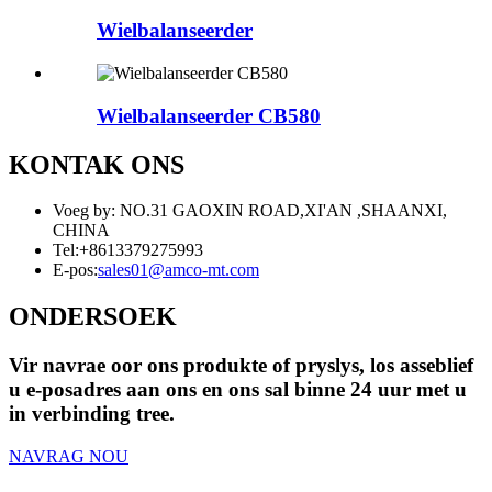
Wielbalanseerder
Wielbalanseerder CB580
KONTAK ONS
Voeg by: NO.31 GAOXIN ROAD,XI'AN ,SHAANXI,
CHINA
Tel:
+8613379275993
E-pos:
sales01@amco-mt.com
ONDERSOEK
Vir navrae oor ons produkte of pryslys, los asseblief
u e-posadres aan ons en ons sal binne 24 uur met u
in verbinding tree.
NAVRAG NOU