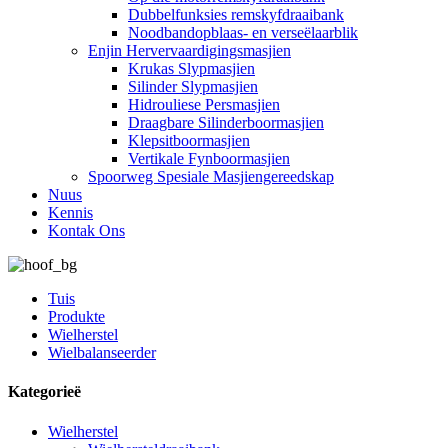
Dubbelfunksies remskyfdraaibank
Noodbandopblaas- en verseëlaarblik
Enjin Hervervaardigingsmasjien
Krukas Slypmasjien
Silinder Slypmasjien
Hidrouliese Persmasjien
Draagbare Silinderboormasjien
Klepsitboormasjien
Vertikale Fynboormasjien
Spoorweg Spesiale Masjiengereedskap
Nuus
Kennis
Kontak Ons
Tuis
Produkte
Wielherstel
Wielbalanseerder
Kategorieë
Wielherstel