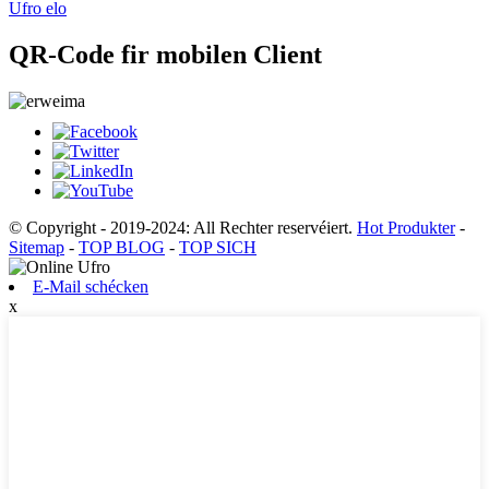
Ufro elo
QR-Code fir mobilen Client
© Copyright - 2019-2024: All Rechter reservéiert.
Hot Produkter
-
Sitemap
-
TOP BLOG
-
TOP SICH
E-Mail schécken
x