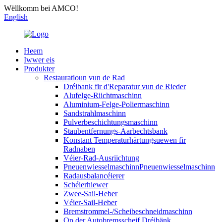
Wëllkomm bei AMCO!
English
Heem
Iwwer eis
Produkter
Restauratioun vun de Rad
Dréibank fir d'Reparatur vun de Rieder
Alufelge-Riichtmaschinn
Aluminium-Felge-Poliermaschinn
Sandstrahlmaschinn
Pulverbeschichtungsmaschinn
Staubentfernungs-Aarbechtsbank
Konstant Temperaturhärtungsuewen fir
Radnaben
Véier-Rad-Ausriichtung
PneuenwiesselmaschinnPneuenwiesselmaschinn
Radausbalancéierer
Schéierhiewer
Zwee-Sail-Heber
Véier-Sail-Heber
Bremstrommel-/Scheibeschneidmaschinn
Op der Autobremsscheif Dréibänk