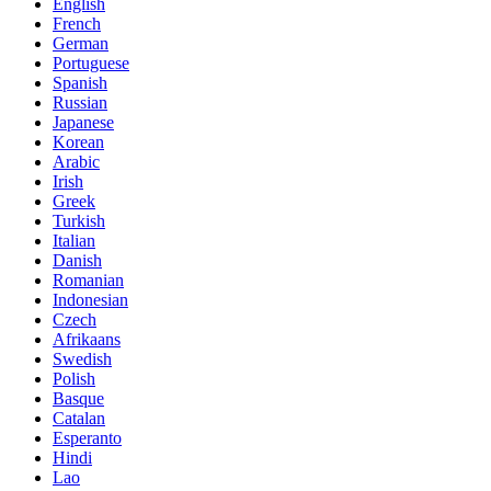
English
French
German
Portuguese
Spanish
Russian
Japanese
Korean
Arabic
Irish
Greek
Turkish
Italian
Danish
Romanian
Indonesian
Czech
Afrikaans
Swedish
Polish
Basque
Catalan
Esperanto
Hindi
Lao