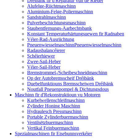
Dréibank fir d'Reparatur vun de Rieder
Alufelge-Riichtmaschinn
Aluminium-Felge-Poliermaschinn
Sandstrahlmaschinn
Pulverbeschichtungsmaschinn
Staubentfernungs-Aarbechtsbank
Konstant Temperaturhärtungsuewen fir Radnaben
Véier-Rad-Ausriichtung
PneuenwiesselmaschinnPneuenwiesselmaschinn
Radausbalancéierer
Schéierhiewer
Zwee-Sail-Heber
Véier-Sail-Heber
Bremstrommel-/Scheibeschneidmaschinn
Op der Autobremsscheif Dréibänk
Duebelfunktiouns Bremsscheiwen Dréibänk
Noutfall Pneuenpompel & Dichtungsdous
Maschinn fir d'Rekonstruktioun vu Motoren
Kurbelwellenschleifmaschinn
Zylinder Honing Maschinn
Hydraulesch Pressmaschinn
Portable Zylinderbuermaschinn
Ventilsëtzbuermaschinn
Vertikal Feinbuermaschinn
Spezialmaschinen fir Eisebunnsverkéier