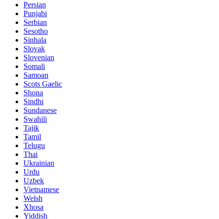
Persian
Punjabi
Serbian
Sesotho
Sinhala
Slovak
Slovenian
Somali
Samoan
Scots Gaelic
Shona
Sindhi
Sundanese
Swahili
Tajik
Tamil
Telugu
Thai
Ukrainian
Urdu
Uzbek
Vietnamese
Welsh
Xhosa
Yiddish