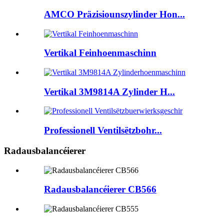
AMCO Präzisiounszylinder Hon...
Vertikal Feinhoenmaschinn
Vertikal 3M9814A Zylinder H...
Professionell Ventilsëtzbohr...
Radausbalancéierer
Radausbalancéierer CB566