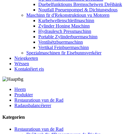
Duebelfunktiouns Bremsscheiwen Dréibänk
Noutfall Pneuenpompel & Dichtungsdous
Maschinn fir d'Rekonstruktioun vu Motoren
Kurbelwellenschleifmaschinn
Zylinder Honing Maschinn
Hydraulesch Pressmaschinn
Portable Zylinderbuermaschinn
Ventilsëtzbuermaschinn
Vertikal Feinbuermaschinn
Spezialmaschinen fir Eisebunnsverkéier
Neiegkeeten
Wëssen
Kontaktéiert eis
Heem
Produkter
Restauratioun vun de Rad
Radausbalancéierer
Kategorien
Restauratioun vun de Rad