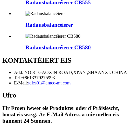
Radausbalancéierer CB555
Radausbalancéierer
Radausbalancéierer CB580
KONTAKTÉIERT EIS
Add: NO.31 GAOXIN ROAD,XI'AN ,SHAANXI, CHINA
Tel.:
+8613379275993
E-Mail:
sales01@amco-mt.com
Ufro
Fir Froen iwwer eis Produkter oder d'Präislëscht,
loosst eis w.e.g. Är E-Mail Adress a mir mellen eis
bannent 24 Stonnen.