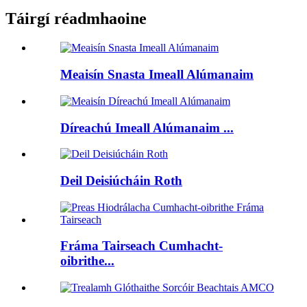
Táirgí réadmhaoine
Meaisín Snasta Imeall Alúmanaim
Díreachú Imeall Alúmanaim ...
Deil Deisiúcháin Roth
Fráma Tairseach Cumhacht-
oibrithe...