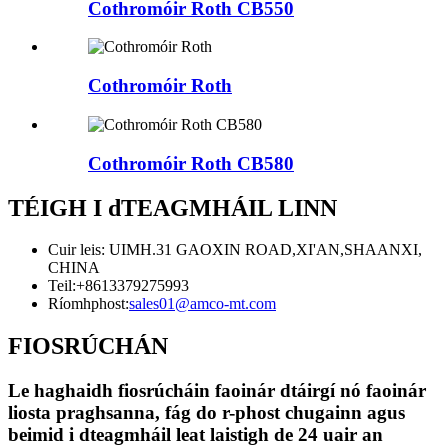
Cothromóir Roth CB550
Cothromóir Roth
Cothromóir Roth CB580
TÉIGH I dTEAGMHÁIL LINN
Cuir leis: UIMH.31 GAOXIN ROAD,XI'AN,SHAANXI,
CHINA
Teil:
+8613379275993
Ríomhphost:
sales01@amco-mt.com
FIOSRÚCHÁN
Le haghaidh fiosrúcháin faoinár dtáirgí nó faoinár
liosta praghsanna, fág do r-phost chugainn agus
beimid i dteagmháil leat laistigh de 24 uair an