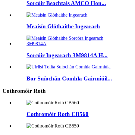
Sorcóir Beachtais AMCO Hon...
Meaisín Glóthaithe Ingearach
Sorcóir Ingearach 3M9814A H...
Bor Suíochán Comhla Gairmiúil...
Cothromóir Roth
Cothromóir Roth CB560