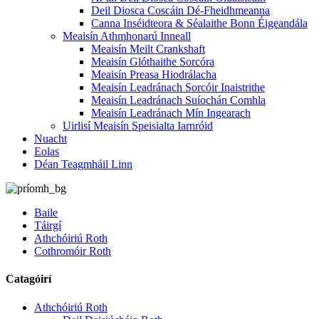
Deil Diosca Coscáin Dé-Fheidhmeanna
Canna Inséidteora & Séalaithe Bonn Éigeandála
Meaisín Athmhonarú Inneall
Meaisín Meilt Crankshaft
Meaisín Glóthaithe Sorcóra
Meaisín Preasa Hiodrálacha
Meaisín Leadránach Sorcóir Inaistrithe
Meaisín Leadránach Suíochán Comhla
Meaisín Leadránach Mín Ingearach
Uirlisí Meaisín Speisialta Iarnróid
Nuacht
Eolas
Déan Teagmháil Linn
Baile
Táirgí
Athchóiriú Roth
Cothromóir Roth
Catagóirí
Athchóiriú Roth