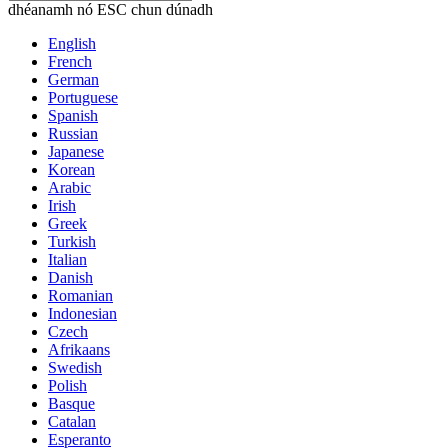
dhéanamh nó ESC chun dúnadh
English
French
German
Portuguese
Spanish
Russian
Japanese
Korean
Arabic
Irish
Greek
Turkish
Italian
Danish
Romanian
Indonesian
Czech
Afrikaans
Swedish
Polish
Basque
Catalan
Esperanto