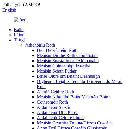
Fáilte go dtí AMCO!
English
Baile
Fúinn
Táirgí
Athchóiriú Roth
Deil Deisiúcháin Roth
Meaisín Dírithe Roth Cóimhiotail
Meaisín Snasta Imeall Alúmanaim
Meaisín Gaineamhphléasctha
Meaisín Sciath Púdair
Binse Oibre um Bhaint Deannaigh
Oigheann Leighis Teochta Tairiseach do Mhoil
Roth
Ailíniú Ceithre Roth
Meaisín Athraithe BoinnMalartóir Boinn
Cothromóir Roth
Ardaitheoir Siosúr
Ardaitheoir Dhá Phost
Ardaitheoir Ceithre Phoist
Meaisín Gearrtha Druma/Diosca Coscáin
Ar an Deil Diosca Coscáin Gluaisteáin