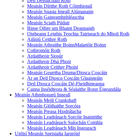
Deil Deisiúcháin Roth
Meaisín Dírithe Roth Cóimhiotail
Meaisín Snasta Imeall Alúmanaim
Meaisín Gaineamhphléasctha
Meaisín Sciath Púdair
Binse Oibre um Bhaint Deannaigh
Oigheann Leighis Teochta Tairiseach do Mhoil Roth
Ailíniú Ceithre Roth
Meaisín Athraithe BoinnMalartóir Boinn
Cothromóir Roth
Ardaitheoir Siosúr
Ardaitheoir Dhá Phost
Ardaitheoir Ceithre Phoist
Meaisín Gearrtha Druma/Diosca Coscáin
Ar an Deil Diosca Coscáin Gluaisteáin
Deil Diosca Coscáin Dé-Fheidhmeanna
Canna Inséidteora & Séalaithe Bonn Éigeandála
Meaisín Athmhonarú Inneall
Meaisín Meilt Crankshaft
Meaisín Glóthaithe Sorcóra
Meaisín Preasa Hiodrálacha
Meaisín Leadránach Sorcóir Inaistrithe
Meaisín Leadránach Suíochán Comhla
Meaisín Leadránach Mín Ingearach
Uirlisí Meaisín Speisialta Iarnróid