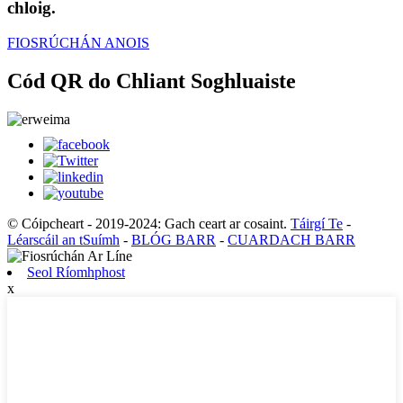
chloig.
FIOSRÚCHÁN ANOIS
Cód QR do Chliant Soghluaiste
© Cóipcheart - 2019-2024: Gach ceart ar cosaint.
Táirgí Te
-
Léarscáil an tSuímh
-
BLÓG BARR
-
CUARDACH BARR
Seol Ríomhphost
x