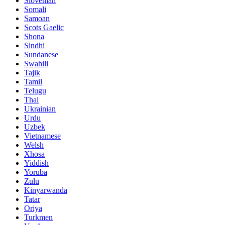
Slovenian
Somali
Samoan
Scots Gaelic
Shona
Sindhi
Sundanese
Swahili
Tajik
Tamil
Telugu
Thai
Ukrainian
Urdu
Uzbek
Vietnamese
Welsh
Xhosa
Yiddish
Yoruba
Zulu
Kinyarwanda
Tatar
Oriya
Turkmen