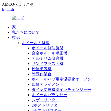
AMCOへようこそ！
English
家
私たちについて
製品
ホイールの修復
ホイール修理旋盤
合金ホイール矯正機
アルミリム研磨機
サンドブラスト機
粉体塗装機
除塵作業台
ホイールハブ用定温硬化オーブン
四輪アライメント
タイヤ交換機タイヤチェンジャー
ホイールバランサー
シザーリフター
2ポストリフター
4ポストリフター