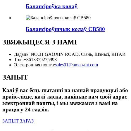
Балансіроўка колаў
Балансіроўшчык колаў CB580
ЗВЯЖЫЦЕСЯ З НАМІ
Дадаць: NO.31 GAOXIN ROAD, Сіань, Шэньсі, КІТАЙ
Тэл.:
+8613379275993
Электронная пошта:
sales01@amco-mt.com
ЗАПЫТ
Калі ў вас ёсць пытанні па нашай прадукцыі або
прайс-лісце, калі ласка, пакіньце нам свой адрас
электроннай пошты, і мы звяжамся з вамі на
працягу 24 гадзін.
ЗАПЫТ ЗАРАЗ