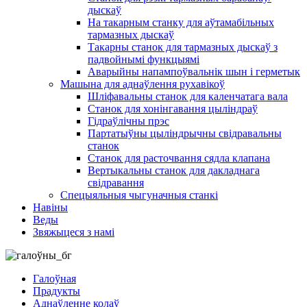
дыскаў
На такарным станку для аўтамабільных
тармазных дыскаў
Такарны станок для тармазных дыскаў з
падвойнымі функцыямі
Аварыйны напампоўвальнік шын і герметык
Машына для аднаўлення рухавікоў
Шліфавальны станок для каленчатага вала
Станок для хонінгавання цыліндраў
Гідраўлічны прэс
Партатыўны цыліндрычны свідравальны
станок
Станок для расточвання сядла клапана
Вертыкальны станок для дакладнага
свідравання
Спецыяльныя чыгуначныя станкі
Навіны
Веды
Звяжыцеся з намі
Галоўная
Прадукты
Аднаўленне колаў