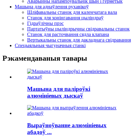
Аварыйны напампоўвальнік шын і герметык
Машына для аднаўлення рухавікоў
Шліфавальны станок для каленчатага вала
Станок для хонінгавання цыліндраў
Гідраўлічны прэс
Партатыўны цыліндрычны свідравальны станок
Станок для расточвання сядла клапана
Вертыкальны станок для дакладнага свідравання
Спецыяльныя чыгуначныя станкі
Рэкамендаваныя тавары
Машына для паліроўкі
алюмініевых дыскаў
Выраўноўванне алюмініевых
абадоў ...