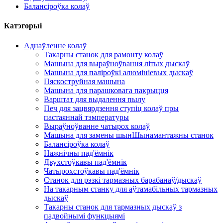
Балансіроўка колаў
Катэгорыі
Аднаўленне колаў
Такарны станок для рамонту колаў
Машына для выраўноўвання літых дыскаў
Машына для паліроўкі алюмініевых дыскаў
Пяскоструйная машына
Машына для парашковага пакрыцця
Варштат для выдалення пылу
Печ для зацвярдзення ступіц колаў пры
пастаяннай тэмпературы
Выраўноўванне чатырох колаў
Машына для замены шынШынамантажны станок
Балансіроўка колаў
Нажнічны пад'ёмнік
Двухстоўкавы пад'ёмнік
Чатырохстоўкавы пад'ёмнік
Станок для рэзкі тармазных барабанаў/дыскаў
На такарным станку для аўтамабільных тармазных
дыскаў
Такарны станок для тармазных дыскаў з
падвойнымі функцыямі