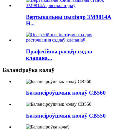
Вертыкальны цыліндр 3M9814A
H...
Прафесійны расцёр сядла
клапана...
Балансіроўка колаў
Балансіроўшчык колаў CB560
Балансіроўшчык колаў CB550