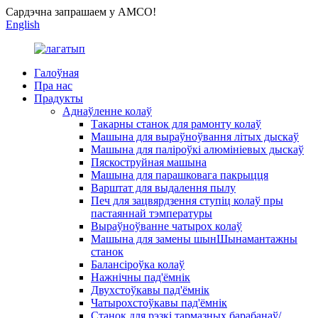
Сардэчна запрашаем у AMCO!
English
Галоўная
Пра нас
Прадукты
Аднаўленне колаў
Такарны станок для рамонту колаў
Машына для выраўноўвання літых дыскаў
Машына для паліроўкі алюмініевых дыскаў
Пяскоструйная машына
Машына для парашковага пакрыцця
Варштат для выдалення пылу
Печ для зацвярдзення ступіц колаў пры
пастаяннай тэмпературы
Выраўноўванне чатырох колаў
Машына для замены шынШынамантажны
станок
Балансіроўка колаў
Нажнічны пад'ёмнік
Двухстоўкавы пад'ёмнік
Чатырохстоўкавы пад'ёмнік
Станок для рэзкі тармазных барабанаў/