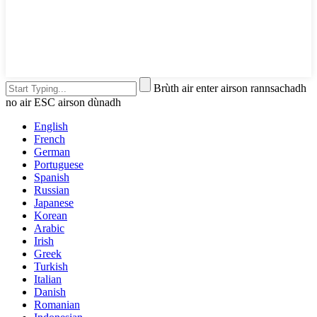
Brùth air enter airson rannsachadh
no air ESC airson dùnadh
English
French
German
Portuguese
Spanish
Russian
Japanese
Korean
Arabic
Irish
Greek
Turkish
Italian
Danish
Romanian