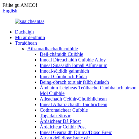
Fàilte gu AMCO!
English
Dachaigh
Mu ar deidhinn
Toraidhean
Ath-nuadhachadh cuibhle
Deil-chàraidh Cuibhle
Inneal Dìreachaidh Cuibhle Alloy
Inneal Snasaidh Iomall Alùmanum
Inneal-sèididh gainmhich
Inneal Còmhdach Pùdar
Being-obrach toirt air falbh duslach
Àmhainn Leigheas Teòthachd Cunbhalach airson
Mol Cuibhle
Aileachadh Ceithir-Chuibhlichean
Inneal Atharrachaidh Taidhrichean
Cothromaichear Cuibhle
Togadair Siosar
Àrdaichear Dà Phost
Àrdaichear Ceithir Post
Inneal Gearraidh Druma/Diosc Breic
Air an deil diosc breic càr