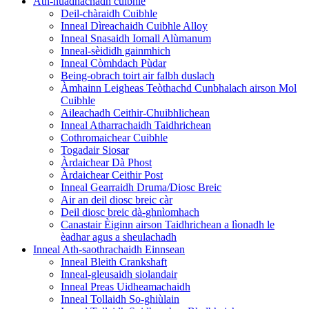
Ath-nuadhachadh cuibhle
Deil-chàraidh Cuibhle
Inneal Dìreachaidh Cuibhle Alloy
Inneal Snasaidh Iomall Alùmanum
Inneal-sèididh gainmhich
Inneal Còmhdach Pùdar
Being-obrach toirt air falbh duslach
Àmhainn Leigheas Teòthachd Cunbhalach airson Mol
Cuibhle
Aileachadh Ceithir-Chuibhlichean
Inneal Atharrachaidh Taidhrichean
Cothromaichear Cuibhle
Togadair Siosar
Àrdaichear Dà Phost
Àrdaichear Ceithir Post
Inneal Gearraidh Druma/Diosc Breic
Air an deil diosc breic càr
Deil diosc breic dà-ghnìomhach
Canastair Èiginn airson Taidhrichean a lìonadh le
èadhar agus a sheulachadh
Inneal Ath-saothrachaidh Einnsean
Inneal Bleith Crankshaft
Inneal-gleusaidh siolandair
Inneal Preas Uidheamachaidh
Inneal Tollaidh So-ghiùlain