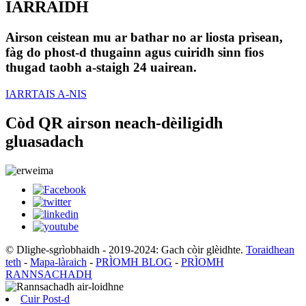
IARRAIDH
Airson ceistean mu ar bathar no ar liosta prìsean,
fàg do phost-d thugainn agus cuiridh sinn fios
thugad taobh a-staigh 24 uairean.
IARRTAIS A-NIS
Còd QR airson neach-dèiligidh
gluasadach
© Dlighe-sgrìobhaidh - 2019-2024: Gach còir glèidhte.
Toraidhean
teth
-
Mapa-làraich
-
PRÌOMH BLOG
-
PRÌOMH
RANNSACHADH
Cuir Post-d