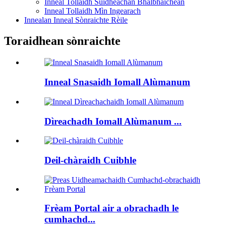
Inneal Tollaidh Suidheachan Bhalbhaichean
Inneal Tollaidh Mìn Ingearach
Innealan Inneal Sònraichte Rèile
Toraidhean sònraichte
Inneal Snasaidh Iomall Alùmanum
Dìreachadh Iomall Alùmanum ...
Deil-chàraidh Cuibhle
Frèam Portal air a obrachadh le
cumhachd...