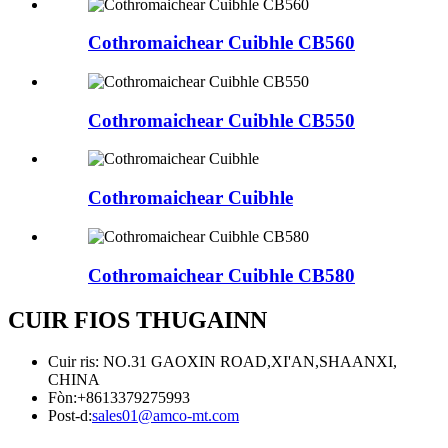
Cothromaichear Cuibhle CB560
Cothromaichear Cuibhle CB550
Cothromaichear Cuibhle
Cothromaichear Cuibhle CB580
CUIR FIOS THUGAINN
Cuir ris: NO.31 GAOXIN ROAD,XI'AN,SHAANXI,
CHINA
Fòn:
+8613379275993
Post-d:
sales01@amco-mt.com