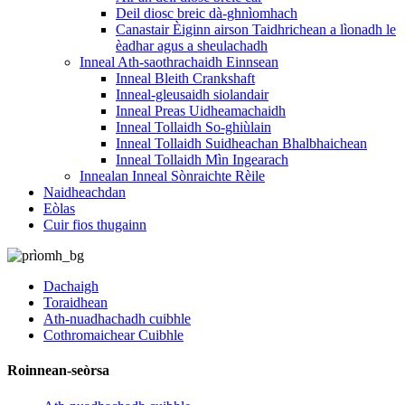
Deil diosc breic dà-ghnìomhach
Canastair Èiginn airson Taidhrichean a lìonadh le
èadhar agus a sheulachadh
Inneal Ath-saothrachaidh Einnsean
Inneal Bleith Crankshaft
Inneal-gleusaidh siolandair
Inneal Preas Uidheamachaidh
Inneal Tollaidh So-ghiùlain
Inneal Tollaidh Suidheachan Bhalbhaichean
Inneal Tollaidh Mìn Ingearach
Innealan Inneal Sònraichte Rèile
Naidheachdan
Eòlas
Cuir fios thugainn
Dachaigh
Toraidhean
Ath-nuadhachadh cuibhle
Cothromaichear Cuibhle
Roinnean-seòrsa